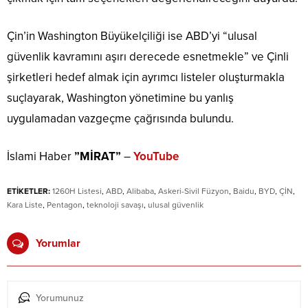
Çin’in Washington Büyükelçiliği ise ABD’yi “ulusal
güvenlik kavramını aşırı derecede esnetmekle” ve Çinli
şirketleri hedef almak için ayrımcı listeler oluşturmakla
suçlayarak, Washington yönetimine bu yanlış
uygulamadan vazgeçme çağrısında bulundu.
İslami Haber
”MİRAT”
–
YouTube
ETİKETLER:
1260H Listesi
,
ABD
,
Alibaba
,
Askeri-Sivil Füzyon
,
Baidu
,
BYD
,
ÇİN
,
Kara Liste
,
Pentagon
,
teknoloji savaşı
,
ulusal güvenlik
Yorumlar