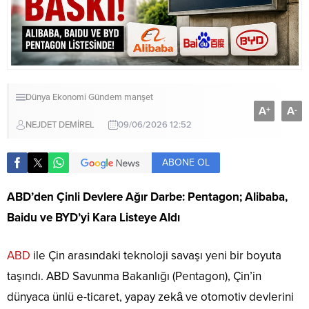
Dünya
Ekonomi
Gündem
manşet
A
A
+
-
NEJDET DEMİREL
09/06/2026 12:52
ABONE OL
ABD’den Çinli Devlere Ağır Darbe: Pentagon; Alibaba,
Baidu ve BYD’yi Kara Listeye Aldı
ABD
ile Çin arasındaki teknoloji savaşı yeni bir boyuta
taşındı. ABD Savunma Bakanlığı (Pentagon), Çin’in
dünyaca ünlü e-ticaret, yapay zekâ ve otomotiv devlerini