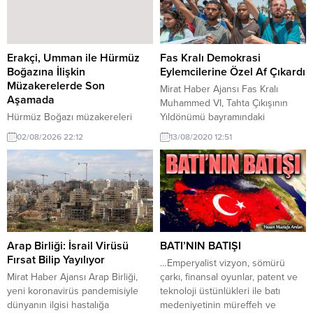
Erakçi, Umman ile Hürmüz
Fas Kralı Demokrasi
Boğazına İlişkin
Eylemcilerine Özel Af Çıkardı
Müzakerelerde Son
Mirat Haber Ajansı Fas Kralı
Aşamada
Muhammed VI, Tahta Çıkışının
Hürmüz Boğazı müzakereleri
Yıldönümü bayramındaki
hakkında son gelişmeler. Erakçi,
törenlerin bir parçası olarak Hirak
02/08/2026 22:12
13/08/2020 12:51
Umman ile Hürmüz Boğazı’na
Rif Hareketi’nin bazı üyeleri için
ilişkin müzakerelerde son
kraliyet affı yayınladı. Yüzlerce
aşamada olduklarını bildirdi. Bu
tutuklu ve mahkum da serbest
durum, bölgedeki stratejik
bırakıldı. Popüler hareket, 2016
gelişmeleri etkileyebilir.
yılında Fas’ın kuzey Rif
bölgesindeki protestolarda
patlamış ve polis tarafından el
konan ürünlerini geri almaya
Arap Birliği: İsrail Virüsü
BATI’NIN BATIŞI
çalışırken...
Fırsat Bilip Yayılıyor
…Emperyalist vizyon, sömürü
Mirat Haber Ajansı Arap Birliği,
çarkı, finansal oyunlar, patent ve
yeni koronavirüs pandemisiyle
teknoloji üstünlükleri ile batı
dünyanın ilgisi hastalığa
medeniyetinin müreffeh ve