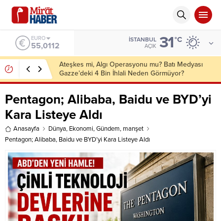
31
ALTIN
°C
İSTANBUL
6.519,97
AÇIK
İletişim Başkanlığından “Milli Dayanışma”
Kampanyası: Terörün 40 Yıllık Maliyeti 2,3 Trilyon
Dolar
Pentagon; Alibaba, Baidu ve BYD’yi
Kara Listeye Aldı
Anasayfa
Dünya
,
Ekonomi
,
Gündem
,
manşet
Pentagon; Alibaba, Baidu ve BYD’yi Kara Listeye Aldı