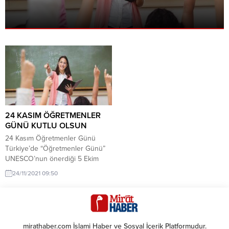
24 KASIM ÖĞRETMENLER
GÜNÜ KUTLU OLSUN
24 Kasım Öğretmenler Günü
Türkiye’de “Öğretmenler Günü”
UNESCO’nun önerdiği 5 Ekim
tarihten daha önceye dayanır.
24/11/2021 09:50
Öğretmenlerin haklarını ve
yükümlülüklerine kapsamlı
şekilde yer veren Öğretmenlerin
Statüsü Hükümetlerarası Özel
Konferansı’nın yıldönümü olan 5
mirathaber.com İslami Haber ve Sosyal İçerik Platformudur.