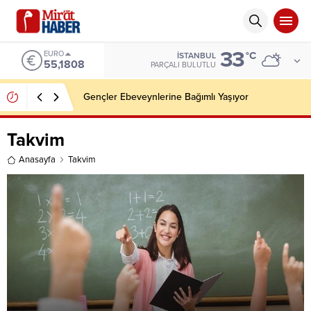
33
EURO
°C
İSTANBUL
55,1808
PARÇALI BULUTLU
Gençler Ebeveynlerine Bağımlı Yaşıyor
Takvim
Anasayfa
Takvim