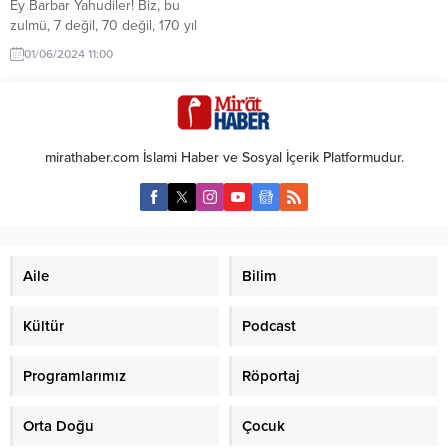
Ey Barbar Yahudiler! Biz, bu
zulmü, 7 değil, 70 değil, 170 yıl
geçse de unutmayacağız Şu
01/06/2024 11:00
görüntüleri gözyaşları içinde
seyrediyoruz ya… Yetmez dostlar
yetmez! Gözyaşı bir yere kadar…
Bu gözyaşları bizi, zalim İsrail’e
karşı harekete geçiremiyorsa
mirathaber.com İslami Haber ve Sosyal İçerik Platformudur.
eğer, vallahi yetmez billahi
yetmez bu gözyaşları…
Müslümanlar için büyük bir
kutsiyet taşıyan Mescidi...
Aile
Bilim
Kültür
Podcast
Programlarımız
Röportaj
Orta Doğu
Çocuk