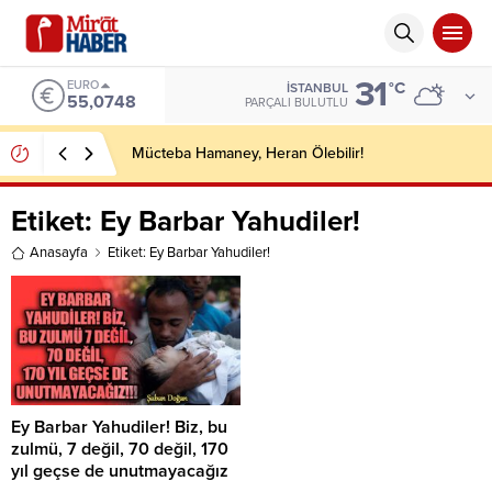
31
EURO
°C
İSTANBUL
55,0748
PARÇALI BULUTLU
Mücteba Hamaney, Heran Ölebilir!
Etiket:
Ey Barbar Yahudiler!
Anasayfa
Etiket: Ey Barbar Yahudiler!
Ey Barbar Yahudiler! Biz, bu
zulmü, 7 değil, 70 değil, 170
yıl geçse de unutmayacağız