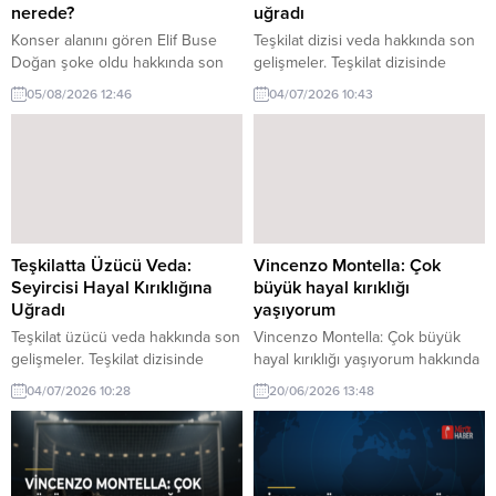
nerede?
uğradı
Konser alanını gören Elif Buse
Teşkilat dizisi veda hakkında son
Doğan şoke oldu hakkında son
gelişmeler. Teşkilat dizisinde
gelişmeler. Elif Buse Doğan,
yaşanan üzücü veda, seyircileri
05/08/2026 12:46
04/07/2026 10:43
konser alanını gördüğünde hayal
hayal kırıklığına uğrattı.
kırıklığı yaşadı. Sanatçı, izleyici
İzleyicilerin tepkileri ve gelişmeler
sayısının beklediği gibi
haberimizde.
olmamasına şaşırdı.
Teşkilatta Üzücü Veda:
Vincenzo Montella: Çok
Seyircisi Hayal Kırıklığına
büyük hayal kırıklığı
Uğradı
yaşıyorum
Teşkilat üzücü veda hakkında son
Vincenzo Montella: Çok büyük
gelişmeler. Teşkilat dizisinde
hayal kırıklığı yaşıyorum hakkında
yaşanan üzücü veda, izleyicileri
son gelişmeler. Vincenzo
04/07/2026 10:28
20/06/2026 13:48
derinden etkiledi. Hayranlar, bu
Montella, yaşadığı hayal kırıklığını
durum karşısında hayal kırıklığı
dile getirerek, bu durumun
yaşadı.
kariyerine etkilerini
değerlendiriyor. Montella'nın
açıklamaları dikkat çekti.