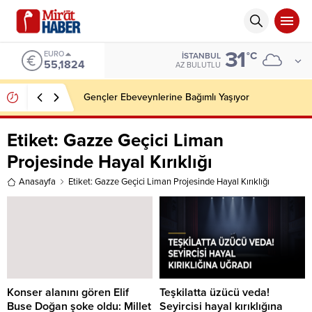
31
EURO
°C
İSTANBUL
55,1824
AZ BULUTLU
Gençler Ebeveynlerine Bağımlı Yaşıyor
Etiket:
Gazze Geçici Liman
Projesinde Hayal Kırıklığı
Anasayfa
Etiket: Gazze Geçici Liman Projesinde Hayal Kırıklığı
Konser alanını gören Elif
Teşkilatta üzücü veda!
Buse Doğan şoke oldu: Millet
Seyircisi hayal kırıklığına