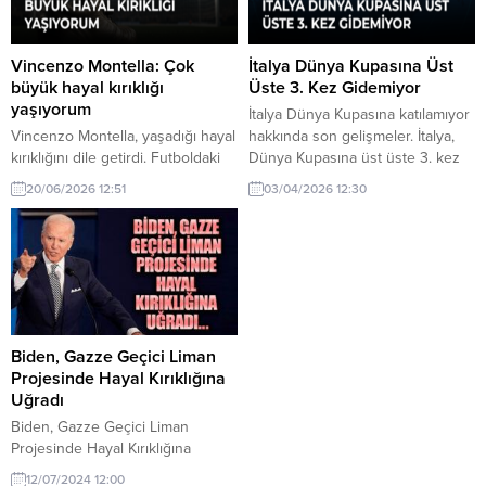
Vincenzo Montella: Çok
İtalya Dünya Kupasına Üst
büyük hayal kırıklığı
Üste 3. Kez Gidemiyor
yaşıyorum
İtalya Dünya Kupasına katılamıyor
Vincenzo Montella, yaşadığı hayal
hakkında son gelişmeler. İtalya,
kırıklığını dile getirdi. Futboldaki
Dünya Kupasına üst üste 3. kez
gelişmeler ve takımın durumu
katılamamanın üzüntüsünü
20/06/2026 12:51
03/04/2026 12:30
hakkında önemli
yaşıyor. Bu durum, futbolseverler
değerlendirmelerde bulundu.
için büyük bir hayal kırıklığı
oluşturuyor.
Biden, Gazze Geçici Liman
Projesinde Hayal Kırıklığına
Uğradı
Biden, Gazze Geçici Liman
Projesinde Hayal Kırıklığına
Uğradı ABD Başkanı Joe Biden,
12/07/2024 12:00