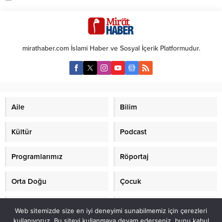
Güney Kıbrıs Rum Yönetimi’nden
Gazze’ye insani yardım
taşınmasını hedefleyen geçici
liman projesinin başarısız
olmasından dolayı hayal kırıklığına
mirathaber.com İslami Haber ve Sosyal İçerik Platformudur.
uğradığını açıkladı. NATO Zirvesi
sonrası düzenlenen basın
toplantısında Biden, ABD
ordusunun Gazze kıyısına
kurduğu geçici liman projesi
hakkında konuştu. Gazetecinin
Aile
Bilim
sorusu...
Kültür
Podcast
Programlarımız
Röportaj
Orta Doğu
Çocuk
Mirat TV
Makaleler
Web sitemizde size en iyi deneyimi sunabilmemiz için çerezleri
kullanıyoruz. Bu siteyi kullanmaya devam ederseniz, bunu kabul