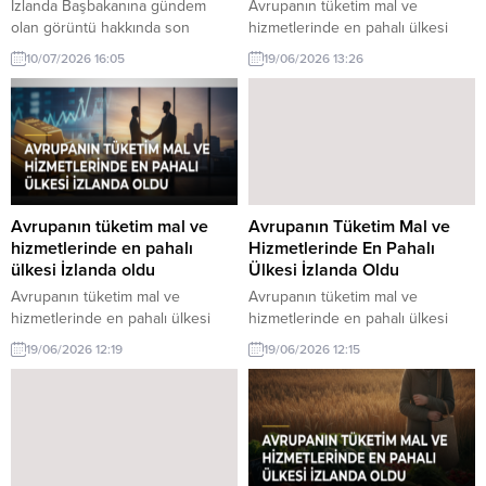
İzlanda Başbakanına gündem
Avrupanın tüketim mal ve
olan görüntü hakkında son
hizmetlerinde en pahalı ülkesi
gelişmeler. İzlanda Başbakanı,
İzlanda oldu. Yüksek yaşam
10/07/2026 16:05
19/06/2026 13:26
gündeme oturan görüntüyle ilgili
maliyetleri ve ekonomik faktörler,
yaptığı açıklamada çok
bu durumu etkileyen başlıca
etkilendiğini belirtti. Konuyla ilgili
unsurlar arasında yer alıyor.
detaylar haberimizde.
Avrupanın tüketim mal ve
Avrupanın Tüketim Mal ve
hizmetlerinde en pahalı
Hizmetlerinde En Pahalı
ülkesi İzlanda oldu
Ülkesi İzlanda Oldu
Avrupanın tüketim mal ve
Avrupanın tüketim mal ve
hizmetlerinde en pahalı ülkesi
hizmetlerinde en pahalı ülkesi
İzlanda oldu. Bu durum, ekonomik
İzlanda oldu. Bu durum, yüksek
19/06/2026 12:19
19/06/2026 12:15
göstergeler ve yaşam
yaşam maliyetleri ve ekonomik
standartlarıyla yakından ilgili.
faktörlerden kaynaklanıyor.