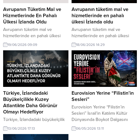
Avrupanın Tüketim Mal ve
Avrupanın tüketim mal ve
Hizmetlerinde En Pahalı
hizmetlerinde en pahalı
Ülkesi İzlanda Oldu
ülkesi İzlanda oldu
Avrupanın tüketim mal ve
Avrupanın tüketim mal ve
hizmetlerinde en pahalı ülkesi
hizmetlerinde en pahalı ülkesi
İzlanda oldu. Bu durum, yüksek
İzlanda oldu hakkında son
19/06/2026 09:09
18/06/2026 14:29
yaşam maliyetleri ve ekonomik
gelişmeler. Avrupanın tüketim mal
faktörlerden kaynaklanıyor.
ve hizmetlerinde en pahalı ülkesi
İzlanda, yüksek fiyatlarıyla dikkat
çekiyor. Bu durum, tüketicilerin
bütçelerini nasıl etkiliyor?
Türkiye, İzlandadaki
Eurovision Yerine “Filistin’in
Büyükelçilikle Kuzey
Sesleri”
Atlantikte Daha Görünür
Eurovision Yerine “Filistin’in
Olmayı Hedefliyor
Sesleri” İsrail’in Katılımı Kültür
Türkiye, İzlandadaki büyükelçilik
Dünyasında Boykot Dalgasını
hakkında son gelişmeler. Türkiye,
Büyüttü İsrail’in Gazze’ye yönelik
13/06/2026 17:13
06/05/2026 13:11
İzlanda'daki büyükelçilik
saldırıları nedeniyle dünya
aracılığıyla Kuzey Atlantik'teki
genelinde büyüyen protestolar,