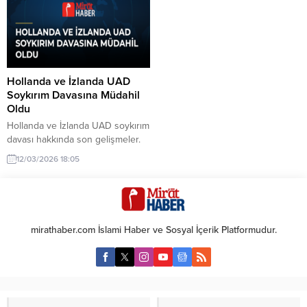
varlığını artırmayı amaçlıyor. Bu
kültür ve sanat organizasyonlarını
stratejik adım, bölgedeki
da etkilemeye devam ediyor. Bu
diplomatik ilişkileri güçlendirmeyi
yıl 70’incisi 12-16 Mayıs tarihleri
hedefliyor.
arasında Viyana’da düzenlenecek
Eurovision Şarkı Yarışması, daha
başlamadan geniş çaplı boykot ve
Hollanda ve İzlanda UAD
protestoların odağı haline geldi....
Soykırım Davasına Müdahil
Oldu
Hollanda ve İzlanda UAD soykırım
davası hakkında son gelişmeler.
Hollanda ve İzlanda, Uluslararası
12/03/2026 18:05
Adalet Divanı'ndaki soykırım
davasına müdahil olarak önemli
bir adım attı. Bu gelişme
uluslararası hukuk açısından
dikkat çekiyor.
mirathaber.com İslami Haber ve Sosyal İçerik Platformudur.