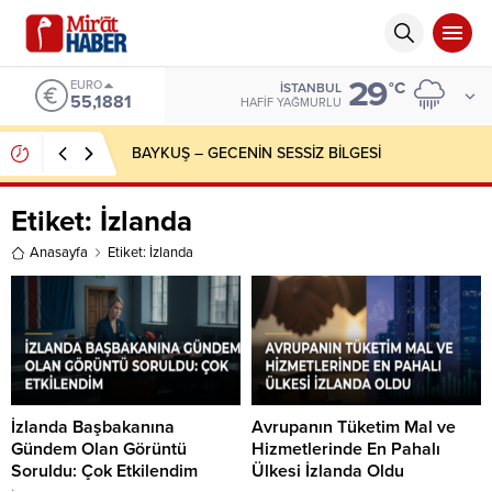
29
EURO
°C
İSTANBUL
55,1881
HAFIF YAĞMURLU
BAYKUŞ – GECENİN SESSİZ BİLGESİ
Etiket:
İzlanda
Anasayfa
Etiket: İzlanda
İzlanda Başbakanına
Avrupanın Tüketim Mal ve
Gündem Olan Görüntü
Hizmetlerinde En Pahalı
Soruldu: Çok Etkilendim
Ülkesi İzlanda Oldu