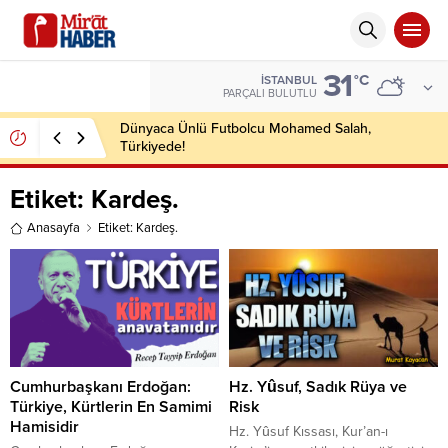
31
°C
İSTANBUL
PARÇALI BULUTLU
Dünyaca Ünlü Futbolcu Mohamed Salah,
Türkiyede!
Etiket:
Kardeş.
Anasayfa
Etiket: Kardeş.
Cumhurbaşkanı Erdoğan:
Hz. Yûsuf, Sadık Rüya ve
Türkiye, Kürtlerin En Samimi
Risk
Hamisidir
Hz. Yûsuf Kıssası, Kur’an-ı