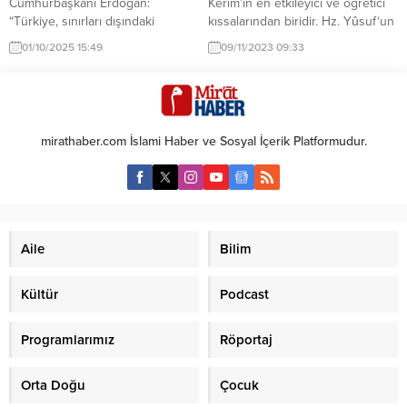
Cumhurbaşkanı Erdoğan:
Kerim’in en etkileyici ve öğretici
“Türkiye, sınırları dışındaki
kıssalarından biridir. Hz. Yûsuf‘un
Kürtlerin de en samimi hamisidir”
hayatındaki pek çok hikmet ve
01/10/2025 15:49
09/11/2023 09:33
Türkiye Cumhurbaşkanı Recep
ibret, bu kıssada gizlidir. Gerçek
Tayyip Erdoğan, Suriye’de
ve sembolik olayları bir arada
yaşanan gelişmelere ilişkin yaptığı
sunan bu kıssa, rüyaların tevilinin
açıklamada, bölgede bir “dejavü”
anlatıldığı kısımlarla da öne çıkar.
yaşanmasına izin
Yûsuf sûresi 3.-5. ayetler
mirathaber.com İslami Haber ve Sosyal İçerik Platformudur.
vermeyeceklerini belirtti. Türkiye
çerçevesinde bu yazıda Hz.
Cumhurbaşkanı Recep Tayyip
Yûsuf kıssasının en güzel...
Erdoğan, Türkiye Büyük Millet
Meclisi’nin 28. Dönem 4. Yasama
Yılı açılışında yaptığı konuşmada
Suriye politikası ve Kürt halkına...
Aile
Bilim
Kültür
Podcast
Programlarımız
Röportaj
Orta Doğu
Çocuk