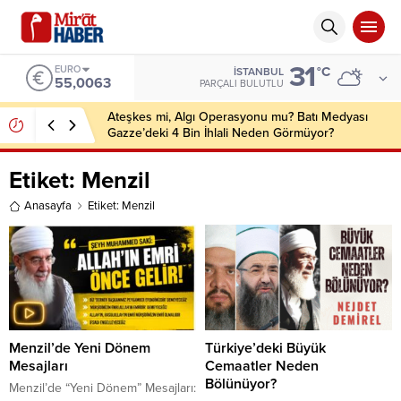
31
EURO
°C
İSTANBUL
55,0063
PARÇALI BULUTLU
Ateşkes mi, Algı Operasyonu mu? Batı Medyası
Gazze’deki 4 Bin İhlali Neden Görmüyor?
Etiket:
Menzil
Anasayfa
Etiket: Menzil
Menzil’de Yeni Dönem
Türkiye’deki Büyük
Mesajları
Cemaatler Neden
Bölünüyor?
Menzil’de “Yeni Dönem” Mesajları: