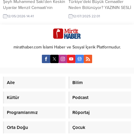
Şeyh Muhammed Saki’den Keskin
Türkiye’deki Büyük Cemaatler
Uyarılar Menzil Cemaati’nin
Neden Bölünüyor? YAZININ SESLİ
liderlerinden Şeyh Muhammed
ANLATIMI Son yıllarda
12/05/2026 14:41
12/07/2025 22:01
Saki, cemaat içindeki söylemler
Türkiye’deki büyük cemaatlerin
ve işleyişe dair dikkat çeken
art arda bölünmesi tesadüf değil.
açıklamalarda bulundu. “İfsadı
Müslümanların gelecek vizyonu
engelleyeceğiz” vurgusu yapan
açısından bu meseleyi çok
Saki, özellikle mürşidlik makamı
önemsediğimi ısrarla belirtmek
mirathaber.com İslami Haber ve Sosyal İçerik Platformudur.
ve Peygamberlik makamı
istiyorum. Bu yazıyı: Türkiye’de
arasındaki çizginin netleştirilmesi
Menzil ve Mahmut efendi olarak
gerektiğini belirtti. “Önce Allah ve
bilinen Cemaatlerde bölünme ve
Resulü” Muhammed Saki, cemaat
kavgaların başladığı günlerde
mensuplarına yönelik...
yazmayı düşündüm. Acaba
fitneye sebep olur...
Aile
Bilim
Kültür
Podcast
Programlarımız
Röportaj
Orta Doğu
Çocuk