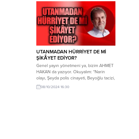
UTANMADAN HÜRRİYET DE Mİ
ŞİKÂYET EDİYOR?
Genel yayın yönetmeni ya, bizim AHMET
HAKAN da yazıyor. Okuyalım: “Narin
olayı, Şeyda polis cinayeti, Beyoğlu tacizi,
kafa kesme vahşeti… Olaylar birbiri
08/10/2024 16:30
ardına geliyor. -Biri bitmeden diğeri
başlıyor. Her birinde toplum hop oturup
hop kalkıyor. – Sosyal medyada en vahşi,
en kanlı görüntüler, sansürsüz biçimde
yayılıyor. – Bazı olaylarda infaz
sistemindeki...