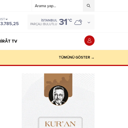
31
IST
°C
İSTANBUL
13.785,25
PARÇALI BULUTLU
IRÂT TV
TÜMÜNÜ GÖSTER →