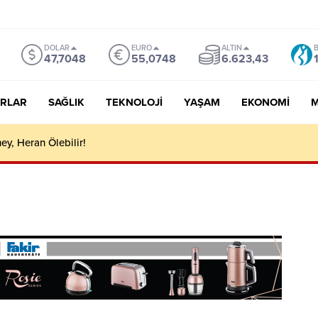
DOLAR
EURO
ALTIN
B
47,7048
55,0748
6.623,43
RLAR
SAĞLIK
TEKNOLOJI
YAŞAM
EKONOMI
M
y, Heran Ölebilir!