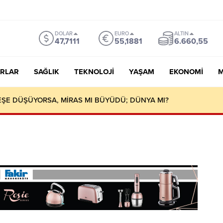
DOLAR
EURO
ALTIN
47,7111
55,1881
6.660,55
RLAR
SAĞLIK
TEKNOLOJI
YAŞAM
EKONOMI
M
ŞE DÜŞÜYORSA, MİRAS MI BÜYÜDÜ; DÜNYA MI?