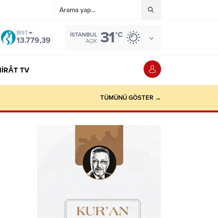
31
BIST
°C
İSTANBUL
13.779,39
AÇIK
IRÂT TV
TÜMÜNÜ GÖSTER →