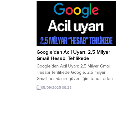
Google’dan Acil Uyarı: 2,5 Milyar
Gmail Hesabı Tehlikede
Google’dan Acil Uyarı: 2,5 Milyar Gmail
Hesabı Tehlikede Google, 2,5 milyar
Gmail hesabının güvenliğini tehdit eden
büyük bir siber saldırı uyarısı yayınladı.
05/09/2025 09:25
Dünyanın en yaygın kullanılan e-posta
servislerinden biri olan Gmail,
“ShinyHunters” adlı hacker grubunun
hedefi oldu. Bu grup, milyonlarca
kullanıcıya ait iş bağlantı bilgilerini ele
geçirerek kimlik avı ve...