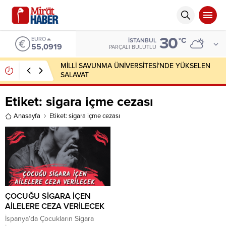
30
EURO
°C
İSTANBUL
55,0919
PARÇALI BULUTLU
MİLLİ SAVUNMA ÜNİVERSİTESİ’NDE YÜKSELEN
SALAVAT
Etiket:
sigara içme cezası
Anasayfa
Etiket: sigara içme cezası
ÇOCUĞU SİGARA İÇEN
AİLELERE CEZA VERİLECEK
İspanya’da Çocukların Sigara