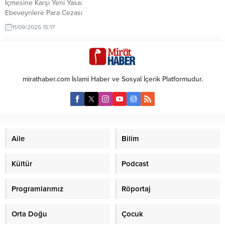
İçmesine Karşı Yeni Yasa:
Ebeveynlere Para Cezası
İspanya’da hükümet, gençler
11/09/2025 15:17
arasındaki tütün ve elektronik
sigara kullanımını azaltmak için
yeni bir düzenlemeyi gündemine
aldı. Tasarıya göre, 18 yaşından
küçük çocukların sigara veya
mirathaber.com İslami Haber ve Sosyal İçerik Platformudur.
elektronik sigara içmesi
durumunda ebeveynler doğrudan
sorumlu tutulacak ve 100 ile 600
Euro arasında para cezası...
Aile
Bilim
Kültür
Podcast
Programlarımız
Röportaj
Orta Doğu
Çocuk