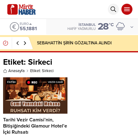
28
EURO
°C
İSTANBUL
55,1881
HAFIF YAĞMURLU
SEBAHATTİN ŞİRİN GÖZALTINA ALINDI
Etiket:
Sirkeci
Anasayfa
Etiket: Sirkeci
Tarihi Vezir Camisi’nin,
Bitişiğindeki Glamour Hotel’e
İçki Ruhsatı