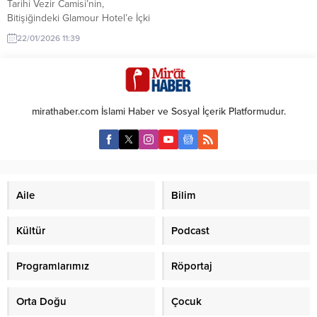
Tarihi Vezir Camisi’nin,
Bitişiğindeki Glamour Hotel’e İçki
Ruhsatı Verildiği Ortaya Çıktı
22/01/2026 11:39
İstanbul Fatih ilçesi Hocapaşa
Mahallesi’nde bulunan tarihi Vezir
Camisi’nin bitişiğindeki Glamour
Hotel’e kat çıkılarak içkili restoran
açıldığı ortaya çıktı. Otelin en
mirathaber.com İslami Haber ve Sosyal İçerik Platformudur.
büyük ortağı Mehmet Baran
Demir’in, eski Fatih Belediye
Başkanı (2004-2018) ve mevcut
AKP Genel Başkan Yardımcısı
Mustafa Demir’in...
Aile
Bilim
Kültür
Podcast
Programlarımız
Röportaj
Orta Doğu
Çocuk