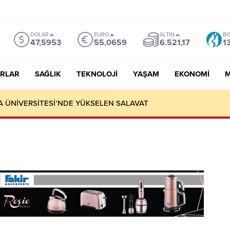
DOLAR
EURO
ALTIN
BI
47,5953
55,0659
6.521,17
1
RLAR
SAĞLIK
TEKNOLOJI
YAŞAM
EKONOMI
M
A ÜNİVERSİTESİ’NDE YÜKSELEN SALAVAT