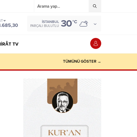
30
ST
°C
İSTANBUL
3.685,30
PARÇALI BULUTLU
IRÂT TV
TÜMÜNÜ GÖSTER →