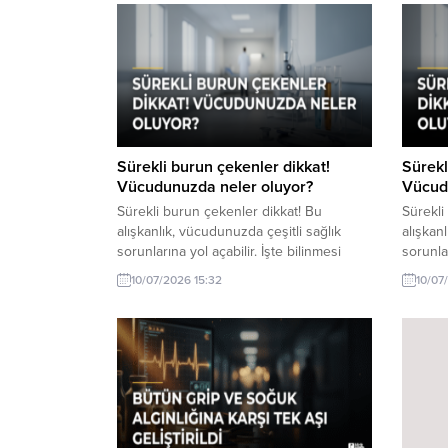
Sürekli burun çekenler dikkat!
Sürekl
Vücudunuzda neler oluyor?
Vücud
Sürekli burun çekenler dikkat! Bu
Sürekli
alışkanlık, vücudunuzda çeşitli sağlık
alışkan
sorunlarına yol açabilir. İşte bilinmesi
sorunlar
gerekenler.
gereken
10/07/2026 15:32
10/07