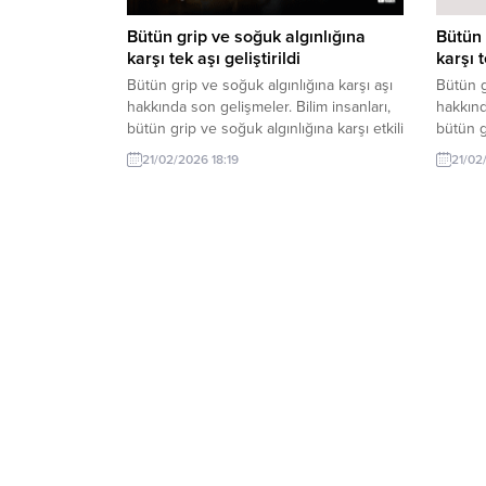
Bütün grip ve soğuk algınlığına
Bütün 
karşı tek aşı geliştirildi
karşı t
Bütün grip ve soğuk algınlığına karşı aşı
Bütün g
hakkında son gelişmeler. Bilim insanları,
hakkınd
bütün grip ve soğuk algınlığına karşı etkili
bütün g
tek bir aşı geliştirdi. Bu yenilik, salgınlarla
tek bir 
21/02/2026 18:19
21/02
mücadelede önemli bir adım olabilir.
mücadel