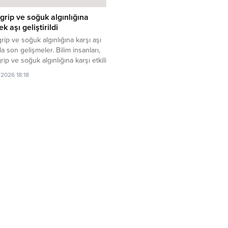
grip ve soğuk algınlığına
ek aşı geliştirildi
rip ve soğuk algınlığına karşı aşı
a son gelişmeler. Bilim insanları,
rip ve soğuk algınlığına karşı etkili
aşı geliştirdi. Bu yenilik, salgınlarla
/2026 18:18
ede önemli bir adım olabilir.