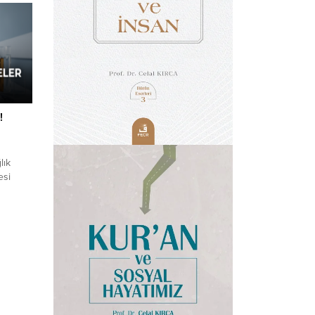
!
lık
esi