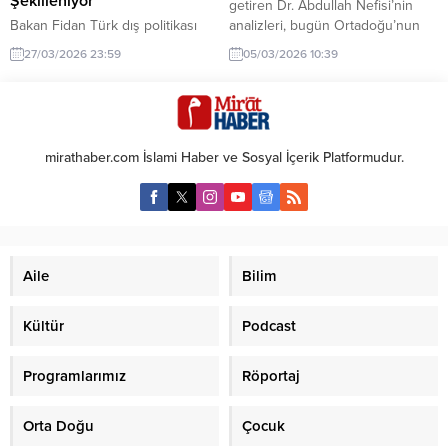
Şekilleniyor
getiren Dr. Abdullah Nefisi’nin
Bakan Fidan Türk dış politikası
analizleri, bugün Ortadoğu’nun
hakkında son gelişmeler. Bakan
içinden geçtiği süreci anlamak
27/03/2026 23:59
05/03/2026 10:39
Fidan, Türk dış politikasının devlet
için adeta bir yol haritası
aklı ve stratejik öngörüyle
niteliğinde. Özellikle “Büyük
şekillendiğini vurguladı. Bu
Ortadoğu Projesi” (BOP) ve
yaklaşım, Türkiye'nin uluslararası
“İbrahim Anlaşmaları” gibi
ilişkilerdeki etkisini artırıyor.
süreçlerin henüz esamesi
mirathaber.com İslami Haber ve Sosyal İçerik Platformudur.
okunmazken yapılan bu tespitler,
stratejik bir dehanın ürünü. 25 YIL
ÖNCEDEN BUGÜNÜ GÖRDÜ:
Abdullah Nefisi’nin “Körfez...
Aile
Bilim
Kültür
Podcast
Programlarımız
Röportaj
Orta Doğu
Çocuk