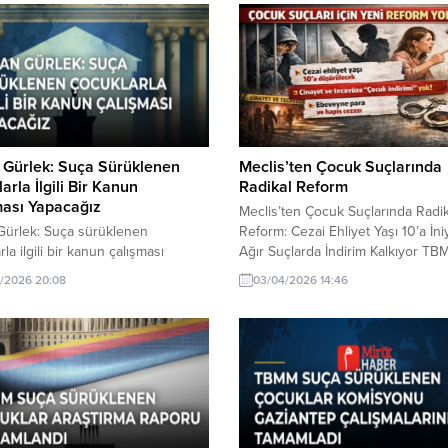
 Gürlek: Suça Sürüklenen
Meclis’ten Çocuk Suçlarında
arla İlgili Bir Kanun
Radikal Reform
ması Yapacağız
Meclis’ten Çocuk Suçlarında Radik
Gürlek: Suça sürüklenen
Reform: Cezai Ehliyet Yaşı 10’a İni
la ilgili bir kanun çalışması
Ağır Suçlarda İndirim Kalkıyor T
ız hakkında son gelişmeler.
Suça Sürüklenen Çocuklar Araştı
/2026 20:08
03/04/2026 14:46
Gürlek, suça sürüklenen
Komisyonu, çocuk adalet sistemin
rla ilgili yeni bir kanun üzerinde
kökten değiştirecek yeni bir yasal
aklarını duyurdu. Bu yasa taslağı
düzenleme için hazırlıklarını tamam
lanları kapsayacak?
Komisyonun raporuna dayanan tas
cezai ehliyet yaşının 10’a indirilme
cinayet ve tecavüz gibi ağır suçla
“çocuk indirimi”nin kaldırılmasını...