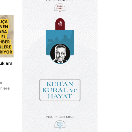
ftar
nin
ğını
ları
...
uklara
ra
enlere
 da
 El