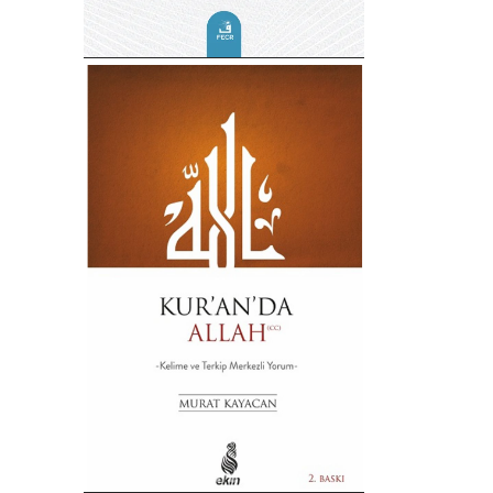
yor.
metleri
 El