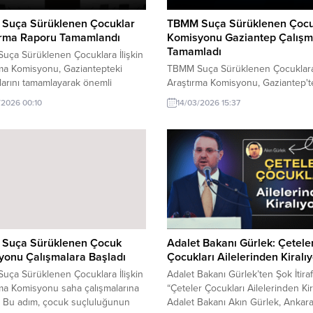
Suça Sürüklenen Çocuklar
TBMM Suça Sürüklenen Çocu
ırma Raporu Tamamlandı
Komisyonu Gaziantep Çalışma
Tamamladı
uça Sürüklenen Çocuklara İlişkin
ma Komisyonu, Gaziantepteki
TBMM Suça Sürüklenen Çocuklara 
larını tamamlayarak önemli
Araştırma Komisyonu, Gaziantep't
 elde etti.
saha çalışmalarını tamamladı. Bu
/2026 00:10
14/03/2026 15:37
çalışmalar, çocukların suça sürük
nedenlerini anlamak ve çözüm öne
geliştirmek amacı taşıyor.
Suça Sürüklenen Çocuk
Adalet Bakanı Gürlek: Çetele
yonu Çalışmalara Başladı
Çocukları Ailelerinden Kiralıy
uça Sürüklenen Çocuklara İlişkin
Adalet Bakanı Gürlek’ten Şok İtiraf
ma Komisyonu saha çalışmalarına
“Çeteler Çocukları Ailelerinden Kir
. Bu adım, çocuk suçluluğunun
Adalet Bakanı Akın Gürlek, Ankara