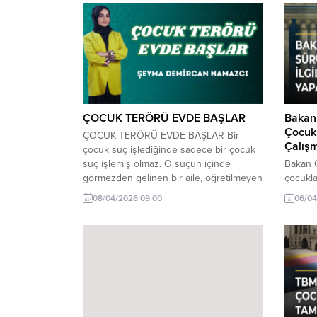
ÇOCUK TERÖRÜ EVDE BAŞLAR
Bakan
Çocukl
ÇOCUK TERÖRÜ EVDE BAŞLAR Bir
Çalış
çocuk suç işlediğinde sadece bir çocuk
suç işlemiş olmaz. O suçun içinde
Bakan 
görmezden gelinen bir aile, öğretilmeyen
çocuklar
sınırlar ve normalleştirilen yanlışlar vardır.
yapacağ
08/04/2026 09:00
06/04
Geçenlerde yaşadığım bir olay beni
Bakan 
endişelendirdi. Bu sefer sadece bir
çocukla
eğitimci olarak değil, bir anne olarak
çalışac
korktum. Uzun zaman önce ev seçerken
hangi a
manzaraya,...