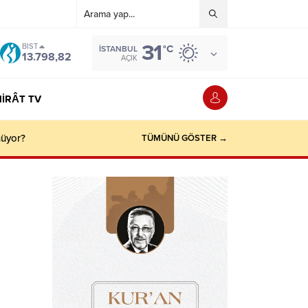
31
BIST
°C
İSTANBUL
13.798,82
AÇIK
IRÂT TV
3 Trilyon Dolar
TÜMÜNÜ GÖSTER →