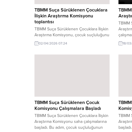
TBMM Suça Sürüklenen Çocuklara
TBMM 
İlişkin Araştırma Komisyonu
Araşt
toplantısı
TBMM S
TBMM Suça Sürüklenen Çocuklara İlişkin
Araştır
Araştırma Komisyonu, çocuk suçluluğunu
çalışma
önlemek ve çözüm önerileri geliştirmek
bulgular
02/04/2026 07:24
18/03
amacıyla toplandı.
TBMM Suça Sürüklenen Çocuk
TBMM 
Komisyonu Çalışmalara Başladı
Komis
TBMM Suça Sürüklenen Çocuklara İlişkin
TBMM S
Araştırma Komisyonu saha çalışmalarına
Araştır
başladı. Bu adım, çocuk suçluluğunun
başladı