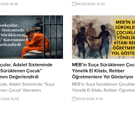
si için önemli bir gelişme.
medya temsilcileriyle düzenlenen i
/2026 16:38
06/03/2026 12:30
programında çarpıcı açıklamalarda
bulundu. Yeni nesil sokak çeteleri
çocukları suç işlemek için kullandı
vurgulayan Gürlek, “Çocukları
kullanıyorlar, 12-15 yaşındaki çocuk
kullanıyorlar. Hatta bakın şunu net
söyleyeyim, çocukları ailelerinden
kiralıyorlar” dedi. “Ailelerden Çocuk
ular, Adalet Sisteminde
MEB’in Suça Sürüklenen Çoc
 Sürüklenen Çocuk”
Yönelik El Kitabı, Rehber
ını Değerlendirdi
Öğretmenlere Yol Gösteriyor
lar, Adalet Sisteminde “Suça
MEB’in Suça Sürüklenen Çocukla
enen Çocuk” Kavramını
Yönelik El Kitabı, Rehber Öğretm
ndirdi Son yıllarda suça
Yol Gösteriyor Milli Eğitim
/2026 15:25
30/01/2026 11:30
nen çocuk sayısındaki artışın
Bakanlığınca, suça
ekici boyutlara ulaştığını belirten
sürüklenen, suç mağduru olan ya
lar, çözümün cezaların
korunma ihtiyacındaki çocuklarla
asıyla sınırlı kalamayacağını,
yürütülen rehberlik süreçlerini
rın ıslah edilerek topluma
güçlendirmek amacıyla hazırlanan
 kazandırılmasının esas alınması
“Danışmanlık Tedbiri Uygulamaları