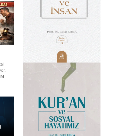
al
yor,
BMM
rma
i
ladı.
lak,
sini,
rda