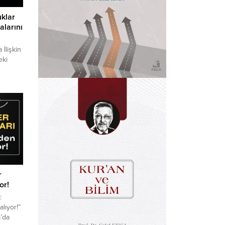
klar
larını
İlişkin
eki
lenme
rileri
r
or!
:
alıyor!”
’da