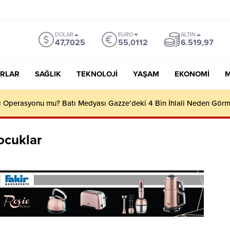
DOLAR
EURO
ALTIN
47,7025
55,0112
6.519,97
RLAR
SAĞLIK
TEKNOLOJI
YAŞAM
EKONOMI
M
ığından “Milli Dayanışma” Kampanyası: Terörün 40 Yıllık Maliyeti 2,
ocuklar