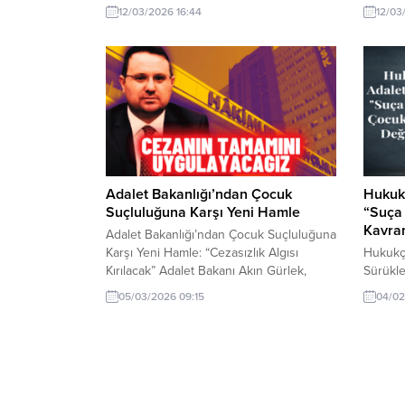
önlenmesi için önemli bir gelişme.
önlenme
12/03/2026 16:44
12/03
Adalet Bakanlığı’ndan Çocuk
Hukukç
Suçluluğuna Karşı Yeni Hamle
“Suça
Kavram
Adalet Bakanlığı’ndan Çocuk Suçluluğuna
Karşı Yeni Hamle: “Cezasızlık Algısı
Hukukçu
Kırılacak” Adalet Bakanı Akın Gürlek,
Sürükl
TBMM Adalet Komisyonu üyeleriyle iftar
Değerle
05/03/2026 09:15
04/02
programında yaptığı açıklamada, suça
sürükle
sürüklenen çocuklar konusunda önemli
dikkat ç
adımlar atılacağını duyurdu. Bakan
hukukçu
Gürlek, toplumda çocukların karıştığı
artırılm
suçlara ve yaygın “cezasızlık algısına”
çocukla
dikkat çekerek şu ifadeleri kullandı: “Bu
yeniden