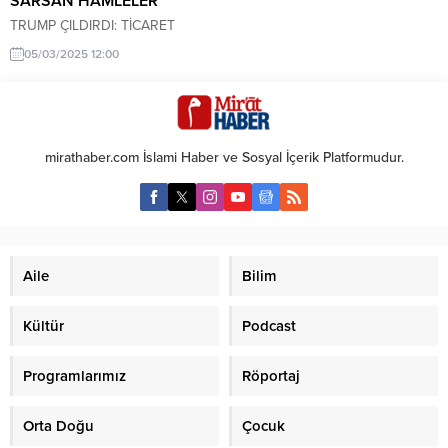
SARSAN HAMLELER
TRUMP ÇILDIRDI: TİCARET
SAVAŞI VE UKRAYNA KARARIYLA
05/03/2025 12:00
DÜNYAYI SARSAN HAMLELER
ABD Başkanı Trump’tan İki
Cephede Birden Sert Kararlar
Göreve geldiğinden bu yana
küresel dengeleri sarsan ABD
mirathaber.com İslami Haber ve Sosyal İçerik Platformudur.
Başkanı Donald Trump, aynı gün
içinde iki büyük cephede kriz
yarattı. Ülkesinin en büyük ticaret
ortakları Çin, Kanada ve
Meksika’ya ek gümrük vergileri
getiren...
Aile
Bilim
Kültür
Podcast
Programlarımız
Röportaj
Orta Doğu
Çocuk