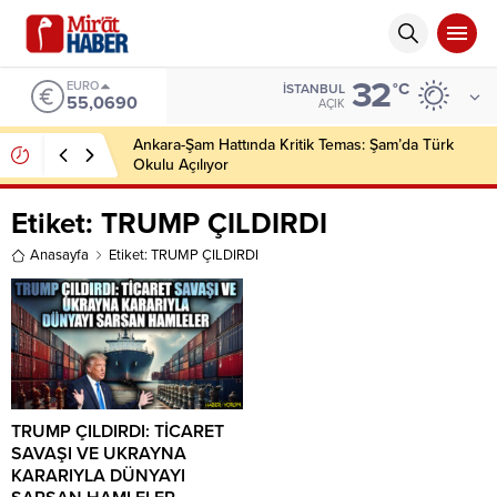
32
EURO
°C
İSTANBUL
55,0690
AÇIK
Ankara-Şam Hattında Kritik Temas: Şam’da Türk
Okulu Açılıyor
Etiket:
TRUMP ÇILDIRDI
Anasayfa
Etiket: TRUMP ÇILDIRDI
TRUMP ÇILDIRDI: TİCARET
SAVAŞI VE UKRAYNA
KARARIYLA DÜNYAYI