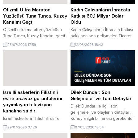
Otizmli Ultra Maraton
Kadın Çalışanların İhracata
Yüzücüsü Tuna Tunca, Kuzey
Katkısı 60,1 Milyar Dolar
Kanalını Geçti
Oldu
Otizmli ultra maraton yüzücüsü
Kadın Çalışanların İhracata Katkısı
Tuna Tunca, Kuzey Kanalını geçti
hakkında son gelişmeler. Ticaret
hakkında son gelişmeler. Otizmli
Bakanı Bolat, kadın çalışanların
25/07/2026 17:59
12/03/2026 18:42
ultra maraton yüzücüsü Tuna
Türkiye'nin ihracatına 60,1 milyar
Tunca, Kuzey Kanalı'nı geçerek
dolar katkı sağladığını belirtti. Bu
büyük bir başarıya imza attı. Bu
başarı, kadın iş gücünün
zorlu mücadele, spor dünyasında
ekonomiye olan etkisini bir kez
ilham kaynağı oldu.
daha gözler önüne seriyor.
İsrailli askerlerin Filistinli
Dilek Dündar: Son
esire tecavüz görüntülerini
Gelişmeler ve Tüm Detaylar
yayımlayan televizyon
Dilek Dündar ile ilgili son
kanalına saldırı
gelişmeler ve olayların detayları.
İsrailli askerlerin Filistinli esire
Konuyla ilgili bilinmesi gerekenler
tecavüz görüntülerini yayımlayan
ve gelecek adımlar burada.
29/07/2026 07:26
07/03/2026 18:34
televizyon kanalına saldırı
gerçekleştirilmiştir. Olay,