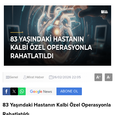
A
A
+
-
Genel
Mirat Haber
26/02/2026 22:05
ABONE OL
83 Yaşındaki Hastanın Kalbi Özel Operasyonla
Rahatlatıldı