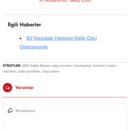
X Hesabımızı Takip Edin
İlgili Haberler
83 Yaşındaki Hastanın Kalbi Özel
Operasyonla
ETİKETLER:
ABD Sağlık Bakanı
,
kalp cerrahisi
,
Kardiyoloji
,
minimal invaziv
teknikler
,
tıbbi yenilikler
,
Yaşlı bakım
Yorumlar