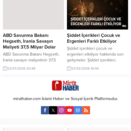
bölgedeki gerilimi artırmıştır.
ABD Savunma Bakanı
Şiddet İçerikleri Çocuk ve
Hegseth, İranla Savaşın
Ergenleri Farklı Etkiliyor
Maliyeti 37,5 Milyar Dolar
Şiddet içerikleri çocuk ve
ABD Savunma Bakanı Hegseth,
ergenleri etkiliyor hakkında son
İranla savaşın maliyetinin 37,5
gelişmeler. Şiddet içerikleri,
milyar dolara ulaştığını belirtti. Bu
çocuklar ve ergenler üzerinde
22/07/2026 20:48
23/02/2026 16:00
durum, askeri harcamaların
farklı psikolojik etkiler yaratıyor.
artışındaki etkileri göstermektedir.
Bu etkiler, yaş gruplarına göre
değişiklik gösteriyor.
mirathaber.com İslami Haber ve Sosyal İçerik Platformudur.