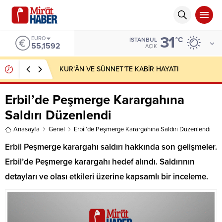
31
ALTIN
°C
İSTANBUL
6.649,08
AÇIK
Mali’nin San Kentindeki Askeri Üsse Saldırı
Düzenlendi
Erbil’de Peşmerge Karargahına
Saldırı Düzenlendi
Anasayfa
Genel
Erbil’de Peşmerge Karargahına Saldırı Düzenlendi
Erbil Peşmerge karargahı saldırı hakkında son gelişmeler.
Erbil’de Peşmerge karargahı hedef alındı. Saldırının
detayları ve olası etkileri üzerine kapsamlı bir inceleme.