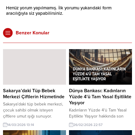
Henüz yorum yapılmamış. İlk yorumu yukarıdaki form
aracılığıyla siz yapabilirsiniz.
Benzer Konular
Sakarya’daki Tüp Bebek
Dünya Bankası: Kadınların
Merkezi Çiftlerin Hizmetinde
Yüzde 4’ü Tam Yasal Eşitlikte
Yaşıyor
Sakarya'daki tüp bebek merkezi,
çocuk sahibi olmak isteyen
Kadınların Yüzde 4'ü Tam Yasal
çiftlere umut ışığı sunuyor.
Eşitlikte Yaşıyor hakkında son
Modern teknoloji ve uzman
gelişmeler. Dünya Bankası
14/03/2026 13:14
26/02/2026 22:57
kadrosuyla hizmet veren merkez,
raporuna göre, kadınların yalnızca
bölgedeki önemli sağlık
yüzde 4'ü tam yasal eşitlik