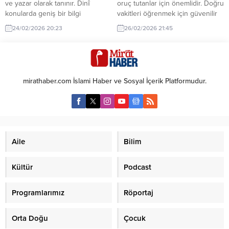
ve yazar olarak tanınır. Dinî
oruç tutanlar için önemlidir. Doğru
konularda geniş bir bilgi
vakitleri öğrenmek için güvenilir
birikimiyle tanınır ve birçok eseri
kaynakları kullanın.
24/02/2026 20:23
26/02/2026 21:45
bulunmaktadır.
mirathaber.com İslami Haber ve Sosyal İçerik Platformudur.
Aile
Bilim
Kültür
Podcast
Programlarımız
Röportaj
Orta Doğu
Çocuk