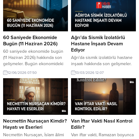
kuruluşlarından biri olarak dikkat
sağlayan ekonomilerde yaşıyor.
çekiyor.
Bu durum küresel eşitlik çabaları
açısından kritik bir sorun teşkil
ediyor.
60 Saniyede Ekonomide
Ağrı’da Sismik İzolatörlü
Bugün (11 Haziran 2026)
Hastane İnşaatı Devam
Ediyor
60 saniyede ekonomide bugün
(11 Haziran 2026) hakkında son
Ağrı'da sismik izolatörlü hastane
gelişmeler. Bugün ekonomideki
inşaatı hakkında son gelişmeler.
gelişmeleri 60 saniyede
Ağrı'da sismik izolatörlerin
12/06/2026 07:50
13/03/2026 12:07
özetliyoruz. 11 Haziran 2026 tarihi
kullanıldığı 270 yataklı hastanenin
itibarıyla önemli veriler ve piyasa
inşaatı hızla sürüyor. Bu proje,
hareketleri hakkında bilgi edinin.
bölgedeki sağlık hizmetlerini
güçlendirecek önemli bir adım
olarak değerlendiriliyor.
Necmettin Nursaçan Kimdir?
Van İftar Vakti Nasıl Kontrol
Hayatı ve Eserleri
Edilir?
Necmettin Nursaçan, İslam âlimi
Van iftar vakti, Ramazan boyunca