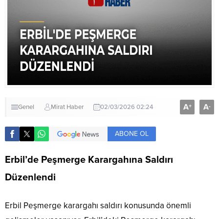
A
A
+
-
Genel
Mirat Haber
02/03/2026 02:24
ABONE OL
Erbil’de Peşmerge Karargahına Saldırı
Düzenlendi
Erbil Peşmerge karargahı saldırı konusunda önemli