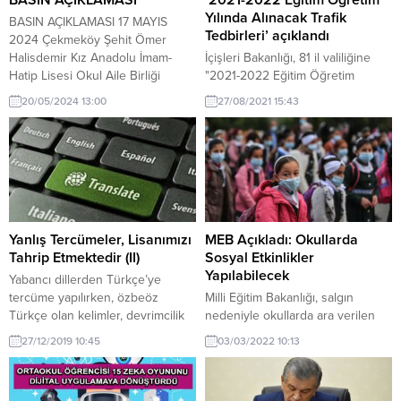
Yılında Alınacak Trafik
BASIN AÇIKLAMASI 17 MAYIS
Tedbirleri’ açıklandı
2024 Çekmeköy Şehit Ömer
Halisdemir Kız Anadolu İmam-
İçişleri Bakanlığı, 81 il valiliğine
Hatip Lisesi Okul Aile Birliği
"2021-2022 Eğitim Öğretim
olarak okul yönetiminin özellikle
Yılında Alınacak Trafik Tedbirleri"
20/05/2024 13:00
27/08/2021 15:43
okulumuzun akademik başarısının
konulu genelge gönderdi.
yukarıya ivme kazandığı zamanda
Hürriyet Eğitim Sendikası
tarafından sosyal medya
üzerinden okulumuza yönelik
başlatılan algı operasyonları ve
linç girişimlerine karşı basın
açıklamamızıdır. Öncelikle şunun
Yanlış Tercümeler, Lisanımızı
MEB Açıkladı: Okullarda
bilinmesini isteriz: Açıklama...
Tahrip Etmektedir (II)
Sosyal Etkinlikler
Yapılabilecek
Yabancı dillerden Türkçe’ye
tercüme yapılırken, özbeöz
Milli Eğitim Bakanlığı, salgın
Türkçe olan kelimler, devrimcilik
nedeniyle okullarda ara verilen
veya moda gerekçesiyle kasten
sosyal etkinliklerin belirlenen
27/12/2019 10:45
03/03/2022 10:13
kullanılmamış, bunların yerine ya
kural ve esaslara göre
Batı menşeli kelimeler aynen
yapılabileceğini duyurdu. Milli
muhafaza edilmiş, ya da
Eğitim Bakanlığı, sosyal