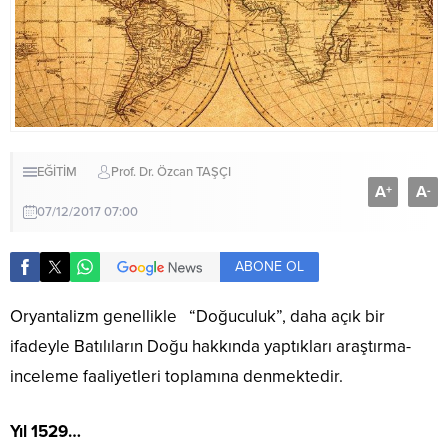
EĞİTİM
Prof. Dr. Özcan TAŞÇI
A
A
+
-
07/12/2017 07:00
ABONE OL
Oryantalizm genellikle “Doğuculuk”, daha açık bir
ifadeyle Batılıların Doğu hakkında yaptıkları araştırma-
inceleme faaliyetleri toplamına denmektedir.
Yıl 1529…