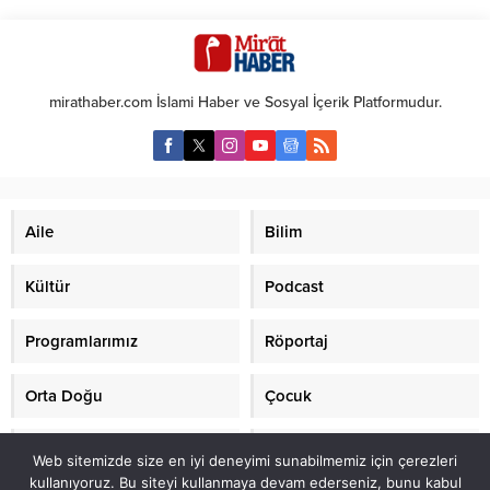
üretme yetenekleri, avlanma,
önemli bir yer tutan bu kavram,
savunma ve yön bulma gibi çeşitli
bir bireyin manevi sürecindeki
işlevlere hizmet eder. Aşağıda bu
dönüşüm veya arınma anlarını
ilginç canlı hakkında daha ayrıntılı
işaret eder. Günümüzde de çeşitli
bilgiler bulabilirsiniz. 1.
dini ve kültürel bağlamlarda
mirathaber.com İslami Haber ve Sosyal İçerik Platformudur.
Taksonomisi ve Türleri Elektrikli
kullanılan bu kavram, aynı
yılan balığı, aslında gerçek bir
zamanda kişisel değişim ve
yılan balığı değildir.
yenilenme...
Gymnotiformes (Bıçak...
Aile
Bilim
Kültür
Podcast
Programlarımız
Röportaj
Orta Doğu
Çocuk
Mirat TV
Makaleler
Web sitemizde size en iyi deneyimi sunabilmemiz için çerezleri
kullanıyoruz. Bu siteyi kullanmaya devam ederseniz, bunu kabul