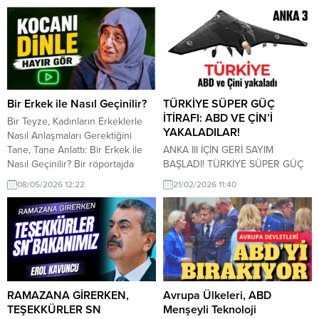
olumsuz etkilerine dikkat çekerek
küresel finans sistemi için ciddi
önemli uyarılarda bulundu. Sosyal
riskler oluşturabileceğini açıkladı.
mecraların günümüzde genç
Kuruma göre gelişmiş yapay zekâ
nesil için ciddi bir tehdit
sistemleri, finans piyasalarında
oluşturduğunu belirten Erdoğan,
büyük çaplı siber saldırıları
bu konuda kararlı bir duruş
tetikleyebilir ve küresel ekonomik
sergileyeceklerini vurguladı.
dengeleri sarsabilir. PİYASALAR
Cumhurbaşkanı Erdoğan, yaptığı
İÇİN “SİSTEMİK ŞOK” RİSKİ IMF
Bir Erkek ile Nasıl Geçinilir?
TÜRKİYE SÜPER GÜÇ
açıklamada şu ifadeleri kullandı:
uzmanları, bankalar ve finans...
İTİRAFI: ABD VE ÇİN’İ
Bir Teyze, Kadınların Erkeklerle
“Sosyal medya, gerçekten
YAKALADILAR!
Nasıl Anlaşmaları Gerektiğini
gençliğimizin...
Tane, Tane Anlattı: Bir Erkek ile
ANKA III İÇİN GERİ SAYIM
Nasıl Geçinilir? Bir röportajda
BAŞLADI! TÜRKİYE SÜPER GÜÇ
konuşan yaşlı bir teyzenin evlilik
İTİRAFI: ABD VE ÇİN’İ
08/05/2026 12:22
21/02/2026 11:40
ve kadın-erkek ilişkilerine dair
YAKALADILAR! Türk Havacılık ve
sözleri kısa sürede gündem oldu.
Uzay Sanayii (TUSAŞ) tarafından
Geleneksel aile yapısını savunan
tamamen yerli ve milli imkanlarla
teyze, eşler arasında saygının
geliştirilen ANKA III insansız savaş
önemine dikkat çekerken
uçağı, kritik test aşamalarını
kullandığı ifadelerle tartışma
başarıyla geride bırakarak
yarattı. Röportaj sırasında
envantere girişe hazırlanıyor. Jet
kadınların erkeklerle...
motorlu, düşük görünürlü (stealth)
RAMAZANA GİRERKEN,
Avrupa Ülkeleri, ABD
tasarıma sahip bu ileri...
TEŞEKKÜRLER SN
Menşeyli Teknoloji