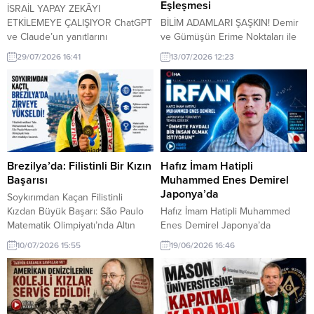
Eşleşmesi
İSRAİL YAPAY ZEKÂYI
ETKİLEMEYE ÇALIŞIYOR ChatGPT
BİLİM ADAMLARI ŞAŞKIN! Demir
ve Claude’un yanıtlarını
ve Gümüşün Erime Noktaları ile
yönlendirmek için milyonlarca
Kur’an’daki Ayet Sayıları
29/07/2026 16:41
13/07/2026 12:23
dolarlık dijital kampanya iddiası
Arasındaki Matematiksel Uyum
İsrail hükümetinin, ChatGPT,
Bilimsel Olarak Ortaya Kondu.
Claude ve diğer üretken yapay
Kur’an-ı Kerim’in evrensel ve
zekâ sistemlerinin İsrail’e ilişkin
çağlar üstü niteliğini vurgulayan
verdiği yanıtları etkilemek
yeni bir çalışma, ayetler ile
amacıyla milyonlarca dolarlık
metallerin fiziksel erime noktaları
kapsamlı bir dijital kampanya
arasındaki sayısal paralelliğe
yürüttüğü öne sürüldü.
dikkat çekiyor. Bu veriler,
Brezilya’da: Filistinli Bir Kızın
Hafız İmam Hatipli
Uluslararası basında yer alan
Kur’an’ın insan aklının idrak
Başarısı
Muhammed Enes Demirel
haberlere göre kampanya, arama
etmekte zorlandığı, döneminin...
Japonya’da
Soykırımdan Kaçan Filistinli
motorları...
Kızdan Büyük Başarı: São Paulo
Hafız İmam Hatipli Muhammed
Matematik Olimpiyatı’nda Altın
Enes Demirel Japonya’da
Madalya İsrail’in Gazze’ye yönelik
Türkiye’yi Temsil Edecek İmam
10/07/2026 15:55
19/06/2026 16:46
saldırılarından kaçarak ailesiyle
hatip lisesi öğrencisi ve hafız olan
birlikte Brezilya’ya sığınan 15
Muhammed Enes Demirel,
yaşındaki Filistinli öğrenci Tala
akademik ve manevi başarıyı
Mohammed Awad, eğitim azmiyle
birleştiren azmiyle Türkiye’nin
örnek olacak bir başarıya imza
gururu oldu. Genç yetenek,