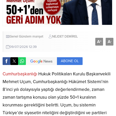
Genel
Gündem
manşet
NEJDET DEMİREL
A
A
+
-
09/07/2026 12:39
ABONE OL
Cumhurbaşkanlığı
Hukuk Politikaları Kurulu Başkanvekili
Mehmet Uçum, Cumhurbaşkanlığı Hükümet Sistemi’nin
8’inci yılı dolayısıyla yaptığı değerlendirmede, zaman
zaman tartışma konusu olan yüzde 50+1 kuralının
korunması gerektiğini belirtti. Uçum, bu sistemin
Türkiye’de siyasetin niteliğini değiştirdiğini ve partileri