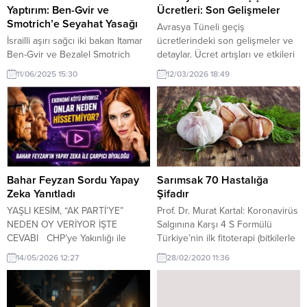
Yaptırım: Ben-Gvir ve
Ücretleri: Son Gelişmeler
Smotrich’e Seyahat Yasağı
Avrasya Tüneli geçiş
İsrailli aşırı sağcı iki bakan Itamar
ücretlerindeki son gelişmeler ve
Ben-Gvir ve Bezalel Smotrich
detaylar. Ücret artışları ve etkileri
hakkında İngiltere’nin başını
hakkında bilgi.
11/06/2025 15:30
12/03/2026 18:49
çektiği beş ülke yaptırım kararı
aldı. Aşırı sağcı bakanlar İngiltere,
Avustralya, Kanada, Yeni Zelanda
ve Norveç’e gidemeyecek. Bu
ülkelerdeki varlıkları
dondurulacak. İngiltere
öncülüğünde Avustralya, Kanada,
Yeni Zelanda ve Norveç, İsrailli
Bahar Feyzan Sordu Yapay
Sarımsak 70 Hastalığa
aşırı sağcı iki bakan Itamar Ben-
Zeka Yanıtladı
Şifadır
Gvir ve...
YAŞLI KESİM, “AK PARTİ’YE”
Prof. Dr. Murat Kartal: Koronavirüs
NEDEN OY VERİYOR İŞTE
Salgınına Karşı 4 S Formülü
CEVABI CHP’ye Yakınlığı ile
Türkiye’nin ilk fitoterapi (bitkilerle
Bilinen Gazeteci “Bahar Feyzan
tedavi) merkezi özelliğini taşıyan
14/05/2026 12:27
28/02/2020 11:36
Sordu” Yapay Zeka Yanıtladı: Yaşlı
İstanbul’daki Bezmialem Vakıf
Nesil Ekonomik Krizi Neden
Üniversitesi Fitoterapi Merkezi
Kabullenmiyor? Gazeteci Bahar
Başkanı Eczacı ve Farmakognozi
Feyzan, son dönemde
(Doğal ve bitkisel ilaçlar bilimi)