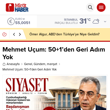
31
ALTIN
°C
İSTANBUL
6.584,66
PARÇALI BULUTLU
Boynukalın’dan 18 Yaş Altı Evlilik Düzenlemesine
Tepki: “Evlilik Suç, Zina Serbest”
Mehmet Uçum: 50+1’den Geri Adım
Yok
Anasayfa
Genel
,
Gündem
,
manşet
Mehmet Uçum: 50+1’den Geri Adım Yok