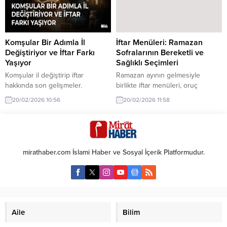
Türkiye’nin en çok tartıştığı
uzmanı Prof. Dr. Murat Kartal,
konulardan biri olan “nesiller arası
koronavirüs salgınına karşı
ekonomi algısı” farkını yapay
alınabilecek doğal önlemleri
zekaya sordu. Feyzan’ın yapay
anlattı. Bunların başında ‘4 S
Komşular Bir Adımla İl
İftar Menüleri: Ramazan
zeka...
formülü...
Değiştiriyor ve İftar Farkı
Sofralarının Bereketli ve
Yaşıyor
Sağlıklı Seçimleri
Komşular il değiştirip iftar
Ramazan ayının gelmesiyle
hakkında son gelişmeler.
birlikte iftar menüleri, oruç
Komşular bir adımla il değiştiriyor
tutanların en çok merak ettiği
20/02/2026 10:56
20/02/2026 11:58
ve iftar farkı yaşıyor. İki il sınırında
konuların başında geliyor. Sağlıklı
yaşayanlar, bir dakika farkla
ve dengeli iftar menüleri
oruçlarını açıyor.
hazırlamak, hem bedensel
zindelik hem de manevi huzur
için büyük önem taşıyor.
mirathaber.com İslami Haber ve Sosyal İçerik Platformudur.
Aile
Bilim