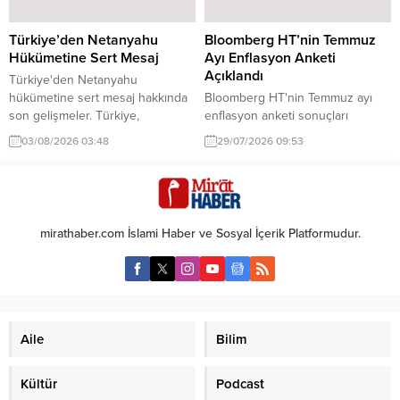
Türkiye’den Netanyahu
Bloomberg HT’nin Temmuz
Hükümetine Sert Mesaj
Ayı Enflasyon Anketi
Açıklandı
Türkiye'den Netanyahu
hükümetine sert mesaj hakkında
Bloomberg HT'nin Temmuz ayı
son gelişmeler. Türkiye,
enflasyon anketi sonuçları
Netanyahu hükümetine yönelik
yayınlandı. Enflasyon tahminleri
03/08/2026 03:48
29/07/2026 09:53
sert bir mesaj gönderdi. Bu
ve beklentileri hakkında detaylı
durum, uluslararası ilişkilerde
bilgiler burada.
önemli bir gelişme olarak
değerlendiriliyor.
mirathaber.com İslami Haber ve Sosyal İçerik Platformudur.
Aile
Bilim
Kültür
Podcast