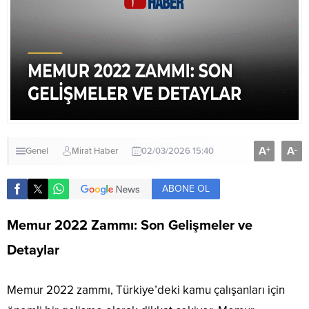
A
A
+
-
Genel
Mirat Haber
02/03/2026 15:40
ABONE OL
Memur 2022 Zammı: Son Gelişmeler ve
Detaylar
Memur 2022 zammı, Türkiye’deki kamu çalışanları için