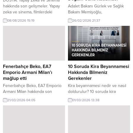
DOSYA: Yapay Zeka ve Sinema
hakkında son gelişmeler. Yapay
Adalet Bakanı Gürlek ve Sağlık
zeka ve sinema, filmlerdeki
Bakanı Memişoğlu,
etkileri ve gelecekteki potansiyeli
Cumhurbaşkanı Erdoğanın
08/08/2026 15:19
26/02/2026 21:37
ile dikkat çekiyor. Bu dosya,
doğum gününü kutladı. Bu önemli
konuyu derinlemesine inceliyor.
gün, bakanların sosyal medya
üzerinden paylaşımlarıyla dikkat
çekti.
Fenerbahçe Beko, EA7
10 Soruda Kira Beyannamesi
Emporio Armani Milan’ı
Hakkında Bilmeniz
mağlup etti
Gerekenler
Fenerbahçe Beko, EA7 Emporio
Kira beyannamesi nedir ve nasıl
Armani Milan hakkında son
doldurulur? 10 soruda kira
gelişmeler. Fenerbahçe Beko,
beyannamesi ile ilgili tüm
21/03/2026 04:05
01/03/2026 13:38
EuroLeague'de EA7 Emporio
detayları keşfedin.
Armani Milan'ı etkileyici bir
performansla mağlup etti. Maçın
detayları ve oyuncu
performansları haberde.