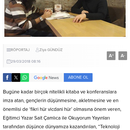
RÖPORTAJ
Ziya GÜNDÜZ
A
A
+
-
29/03/2018 08:16
ABONE OL
Bugüne kadar birçok nitelikli kitaba ve konferanslara
imza atan, gençlerin düşünmesine, akletmesine ve en
önemlisi de ‘fikri hür vicdani hür’ olmasına önem veren,
Eğitimci Yazar Sait Çamlıca ile Okuyorum Yayınları
tarafından düşünce dünyamıza kazandırılan, “Teknoloji