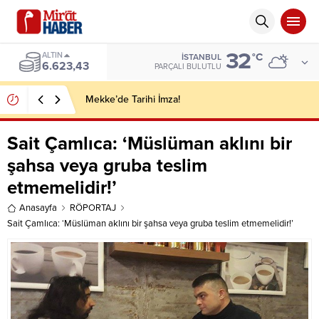
32
ALTIN
°C
İSTANBUL
6.623,43
PARÇALI BULUTLU
Mekke’de Tarihi İmza!
Sait Çamlıca: ‘Müslüman aklını bir
şahsa veya gruba teslim
etmemelidir!’
Anasayfa
RÖPORTAJ
Sait Çamlıca: ‘Müslüman aklını bir şahsa veya gruba teslim etmemelidir!’