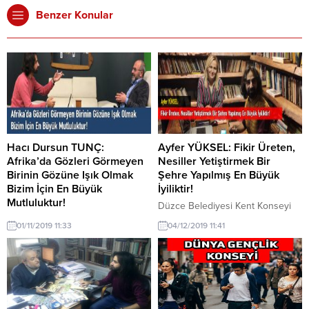
Benzer Konular
Hacı Dursun TUNÇ:
Ayfer YÜKSEL: Fikir Üreten,
Afrika’da Gözleri Görmeyen
Nesiller Yetiştirmek Bir
Birinin Gözüne Işık Olmak
Şehre Yapılmış En Büyük
Bizim İçin En Büyük
İyiliktir!
Mutluluktur!
Düzce Belediyesi Kent Konseyi
“Her iyilik bir sadakadır” sloganı
Kadın Meclisi Başkan Yardımcı
01/11/2019 11:33
04/12/2019 11:41
ile dünyanın birçok mazlum
Ayfer Yüksel ile Kent Konseyi
coğrafyasına, her türlü yardımı
Kadın Meclisi’nin faaliyetleri
ulaştırma gayreti içerisinde olan
hakkında konuştuk. Ayfer Yüksel,
Sadakataşı Derneği’nin Yönetim
“Düzce Belediyesi Kent Konseyi
Kurulu Üyesi olan değerli eğitimci
Kadın Meclisi; Ellerinin hamurunu
Hacı Dursun Tunç ile Sadakataşı
ve beyin kıvrımlarını, güzel