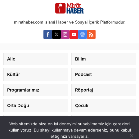
Ali Koçman:İlk önce çok kısa
hakkında konuştuk. Aydan Yıldız
tanıyabilir miyiz sizi? Ali Rıza
Güneş, “Okumak; hayat kadar, su
Demircan:1945 doğumluyum. A.
kadar, yemek içmek kadar ve
mirathaber.com İslami Haber ve Sosyal İçerik Platformudur.
Koçman:Benden iki yaş
nefes almak kadar önemlidir.
küçüksünüz. A. R.Demircan:
Okumayan insan hayata kör, sağır
Galiba...
ve dilsizdir” dedi. Röportaj: Ziya...
Aile
Bilim
Kültür
Podcast
Programlarımız
Röportaj
Orta Doğu
Çocuk
Mirat TV
Makaleler
Web sitemizde size en iyi deneyimi sunabilmemiz için çerezleri
kullanıyoruz. Bu siteyi kullanmaya devam ederseniz, bunu kabul
ettiğinizi varsayarız.