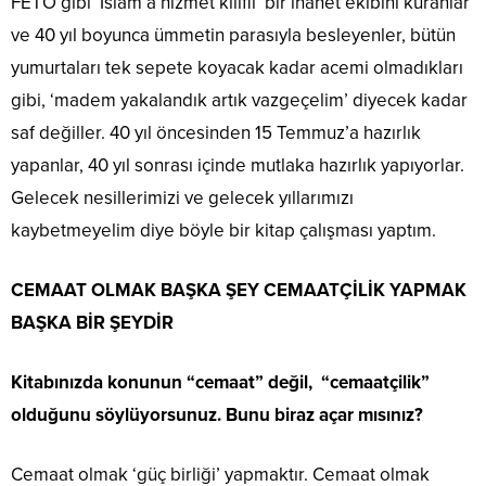
FETÖ gibi ‘İslam’a hizmet kılıflı’ bir ihanet ekibini kuranlar
ve 40 yıl boyunca ümmetin parasıyla besleyenler, bütün
yumurtaları tek sepete koyacak kadar acemi olmadıkları
gibi, ‘madem yakalandık artık vazgeçelim’ diyecek kadar
saf değiller. 40 yıl öncesinden 15 Temmuz’a hazırlık
yapanlar, 40 yıl sonrası içinde mutlaka hazırlık yapıyorlar.
Gelecek nesillerimizi ve gelecek yıllarımızı
kaybetmeyelim diye böyle bir kitap çalışması yaptım.
CEMAAT OLMAK BAŞKA ŞEY CEMAATÇİLİK YAPMAK
BAŞKA BİR ŞEYDİR
Kitabınızda konunun “cemaat” değil, “cemaatçilik”
olduğunu söylüyorsunuz. Bunu biraz açar mısınız?
Cemaat olmak ‘güç birliği’ yapmaktır. Cemaat olmak