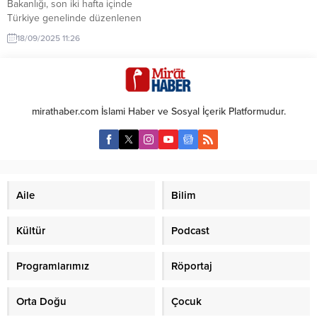
Bakanlığı, son iki hafta içinde
Türkiye genelinde düzenlenen
DEAŞ operasyonlarının
18/09/2025 11:26
bilançosunu açıkladı. Bakan Ali
Yerlikaya, sosyal medya
hesabından yaptığı paylaşımda,
operasyonların 32 ilde eş zamanlı
olarak gerçekleştirildiğini
mirathaber.com İslami Haber ve Sosyal İçerik Platformudur.
duyurdu. Yerlikaya,
operasyonlarda toplam 51 DEAŞ
şüphelisinin gözaltına alındığını
belirterek, “Operasyonlarda çok
sayıda örgütsel doküman...
Aile
Bilim
Kültür
Podcast
Programlarımız
Röportaj
Orta Doğu
Çocuk