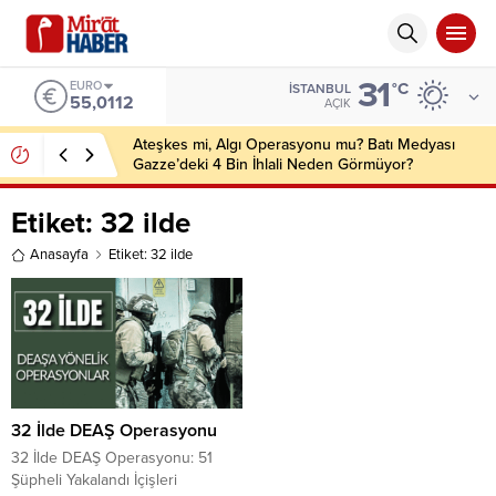
31
EURO
°C
İSTANBUL
55,0112
AÇIK
Ateşkes mi, Algı Operasyonu mu? Batı Medyası
Gazze’deki 4 Bin İhlali Neden Görmüyor?
Etiket:
32 ilde
Anasayfa
Etiket: 32 ilde
32 İlde DEAŞ Operasyonu
32 İlde DEAŞ Operasyonu: 51
Şüpheli Yakalandı İçişleri