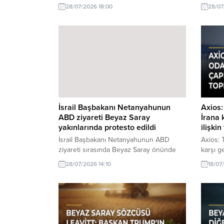
protesto edildi hakkında son gelişmeler.
yakınla
28/07/2026 18:00
28/07
İsrail Başbakanı Netanyahunun ABD
protest
ziyaretiyle ilgili olarak Beyaz Saray
Netanya
yakınlarında düzenlenen protestolar,
çıkanlar
uluslararası ilişkilerin dinamiklerini bir kez
daha gündeme getirdi.
İsrail Başbakanı Netanyahunun
Axios
ABD ziyareti Beyaz Saray
İrana 
yakınlarında protesto edildi
ilişkin
İsrail Başbakanı Netanyahunun ABD
Axios:
ziyareti sırasında Beyaz Saray önünde
karşı ge
protestolar düzenlendi. Protestocular,
yaptı h
28/07/2026 14:10
18/07
çeşitli taleplerle bir araya geldi.
Trump'ı
geniş ça
bildirdi
artırma 