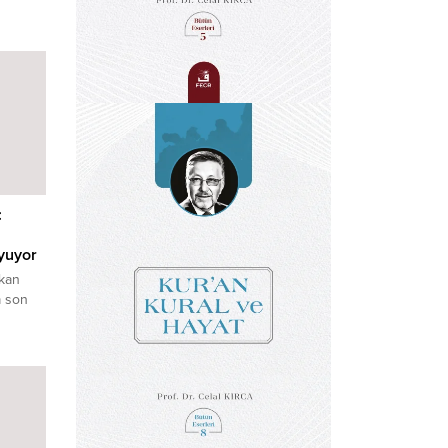
dan
r,
:
yuyor
şkan
a son
eavitt,
nden
e etti.
i