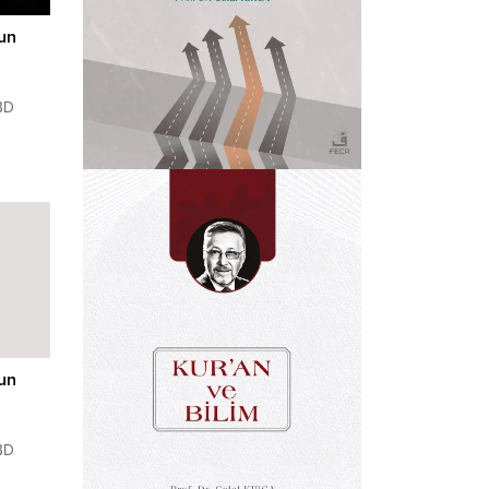
un
BD
deki
un
BD