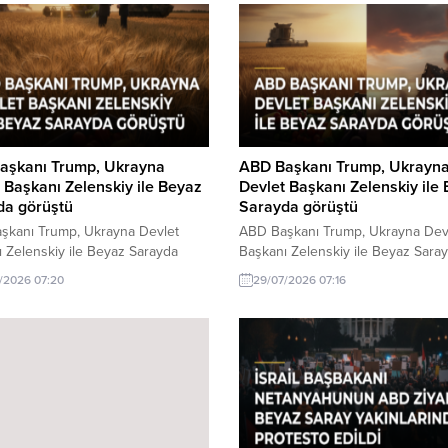
aşkanı Trump, Ukrayna
ABD Başkanı Trump, Ukrayn
 Başkanı Zelenskiy ile Beyaz
Devlet Başkanı Zelenskiy ile
da görüştü
Sarayda görüştü
şkanı Trump, Ukrayna Devlet
ABD Başkanı Trump, Ukrayna Dev
 Zelenskiy ile Beyaz Sarayda
Başkanı Zelenskiy ile Beyaz Sara
 hakkında son gelişmeler. ABD
görüştü. Görüşmenin detayları ve
/2026 07:20
29/07/2026 07:16
ı Trump, Ukrayna Devlet Başkanı
sonuçları hakkında bilgiler burada
iy ile Beyaz Sarayda önemli bir
 gerçekleştirdi. İki liderin
nde birçok kritik konu vardı.