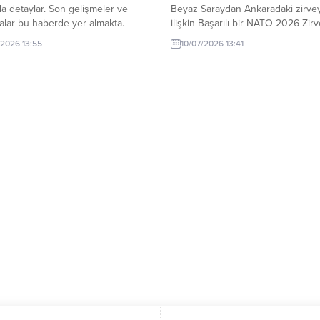
a detaylar. Son gelişmeler ve
Beyaz Saraydan Ankaradaki zirve
alar bu haberde yer almakta.
ilişkin Başarılı bir NATO 2026 Zirv
paylaşımı hakkında son gelişmele
/2026 13:55
10/07/2026 13:41
Saray, Ankaradaki NATO 2026 Zirv
başarılı geçtiğini duyurdu. Zirve,
uluslararası güvenlik politikası aç
önemli sonuçlar doğurdu.