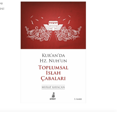
ye
esi
r. Beyaz
esi'nin
ısından