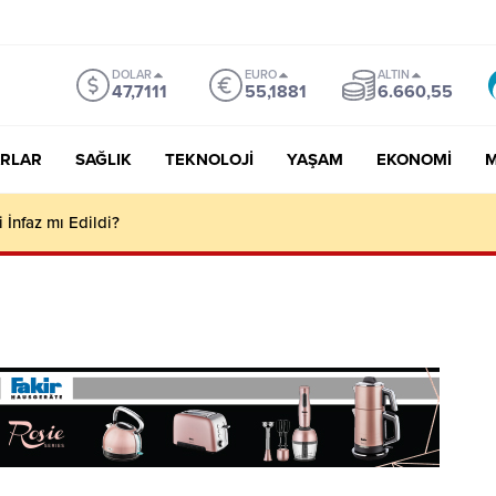
DOLAR
EURO
ALTIN
47,7111
55,1881
6.660,55
RLAR
SAĞLIK
TEKNOLOJI
YAŞAM
EKONOMI
M
 HAPİSHANESİNDEN İSLÂM DÜNYASININ VESAYETİNE