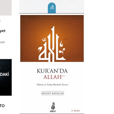
:
yet
şkan
iki ülke
r.
ATO