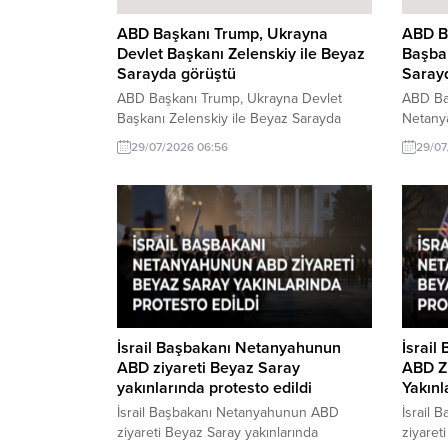
ABD Başkanı Trump, Ukrayna
ABD Ba
Devlet Başkanı Zelenskiy ile Beyaz
Başba
Sarayda görüştü
Saray
ABD Başkanı Trump, Ukrayna Devlet
ABD Baş
Başkanı Zelenskiy ile Beyaz Sarayda
Netany
görüştü hakkında son gelişmeler. ABD
hakkınd
29/07/2026 06:56
29/07
Başkanı Trump, Ukrayna Devlet Başkanı
Trump v
Zelenskiy ile Beyaz Sarayda önemli bir
Beyaz 
görüşme gerçekleştirdi. Bu görüşmenin
gerçekle
detayları ve sonuçları incelenecek.
toplantı
İsrail Başbakanı Netanyahunun
İsrai
ABD ziyareti Beyaz Saray
ABD Zi
yakınlarında protesto edildi
Yakınl
İsrail Başbakanı Netanyahunun ABD
İsrail
ziyareti Beyaz Saray yakınlarında
ziyaret