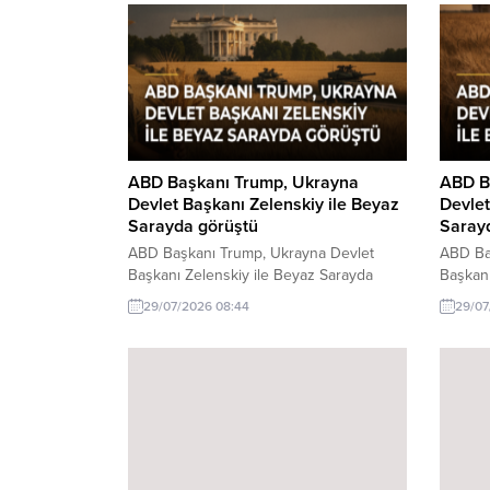
ABD Başkanı Trump, Ukrayna
ABD B
Devlet Başkanı Zelenskiy ile Beyaz
Devlet
Sarayda görüştü
Saray
ABD Başkanı Trump, Ukrayna Devlet
ABD Ba
Başkanı Zelenskiy ile Beyaz Sarayda
Başkanı
önemli bir görüşme gerçekleştirdi.
görüştü
29/07/2026 08:44
29/07
Görüşmenin detayları ve etkileri merak
Başkan
ediliyor.
Zelensk
görüşme
gündemi