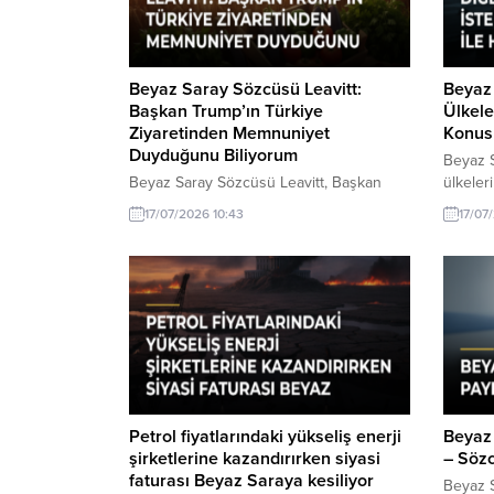
Beyaz Saray Sözcüsü Leavitt:
Beyaz 
Başkan Trump’ın Türkiye
Ülkele
Ziyaretinden Memnuniyet
Konus
Duyduğunu Biliyorum
Beyaz S
Beyaz Saray Sözcüsü Leavitt, Başkan
ülkeler
Trump'ın Türkiye ziyaretinden duyduğu
Vance i
17/07/2026 10:43
17/07
memnuniyeti dile getirdi. Ziyaretin iki ülke
gelişme
ilişkileri açısından önemi vurgulandı.
diğer ü
konusun
duyurdu
değerle
Petrol fiyatlarındaki yükseliş enerji
Beyaz
şirketlerine kazandırırken siyasi
– Söz
faturası Beyaz Saraya kesiliyor
Beyaz 