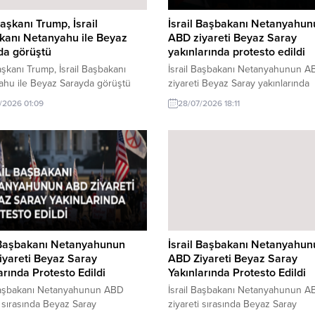
şkanı Trump, İsrail
İsrail Başbakanı Netanyahun
kanı Netanyahu ile Beyaz
ABD ziyareti Beyaz Saray
da görüştü
yakınlarında protesto edildi
kanı Trump, İsrail Başbakanı
İsrail Başbakanı Netanyahunun A
ahu ile Beyaz Sarayda görüştü
ziyareti Beyaz Saray yakınlarında
a son gelişmeler. ABD Başkanı
protesto edildi. Protestolar, bölge
/2026 01:09
28/07/2026 18:11
e İsrail Başbakanı Netanyahu,
gerginliği artırdı.
Saray'da önemli bir görüşme
ştirdi. İlişkilerin geleceği bu
da masaya yatırıldı.
l Başbakanı Netanyahunun
İsrail Başbakanı Netanyahun
yareti Beyaz Saray
ABD Ziyareti Beyaz Saray
arında Protesto Edildi
Yakınlarında Protesto Edildi
 Başbakanı Netanyahunun ABD
İsrail Başbakanı Netanyahunun A
i sırasında Beyaz Saray
ziyareti sırasında Beyaz Saray