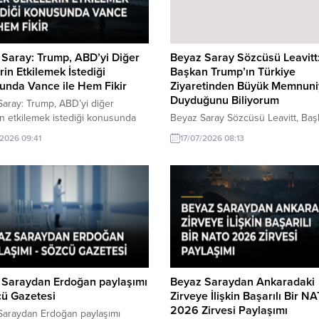
Saray: Trump, ABD’yi Diğer
Beyaz Saray Sözcüsü Leavitt
rin Etkilemek İstediği
Başkan Trump’ın Türkiye
unda Vance ile Hem Fikir
Ziyaretinden Büyük Memnuni
Duyduğunu Biliyorum
aray: Trump, ABD’yi diğer
in etkilemek istediği konusunda
Beyaz Saray Sözcüsü Leavitt, Ba
le hem fikir hakkında son
Trump'ın Türkiye ziyareti ile ilgili
/2026 09:41
17/07/2026 08:13
ler. Beyaz Saray, Trump'ın ABD'yi
memnuniyetini ifade etti. Ziyaretin 
lkelerin etkilemek istediği
ilişkilerine katkı sağladığı belirtiliyo
da Vance ile hem fikir olduğunu
. Bu mesele üzerine detaylı bir
ndirme yapılacak.
 Saraydan Erdoğan paylaşımı
Beyaz Saraydan Ankaradaki
cü Gazetesi
Zirveye İlişkin Başarılı Bir N
2026 Zirvesi Paylaşımı
Saraydan Erdoğan paylaşımı