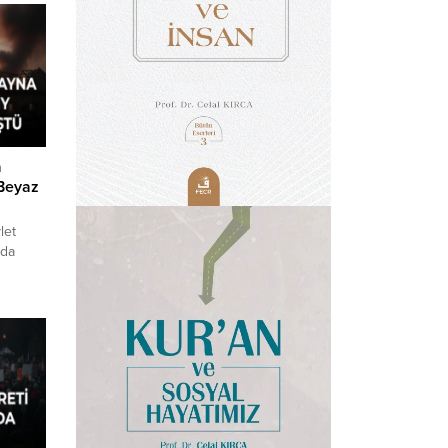
a
 Beyaz
let
yda
.