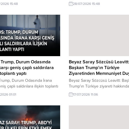
rında çeşitli gruplar tarafından
yakınlarında çeşitli gruplar tarafın
/2026 15:48
28/07/2026 15:48
olar düzenlendi. Protestolar,
protestolar düzenlendi. Protestola
hu'nun politikalarına karşı
Netanyahu'nun politikalarına karşı
 tarafından gerçekleştirildi.
çıkanlar tarafından gerçekleştirildi.
: Trump, Durum Odasında
Beyaz Saray Sözcüsü Leavitt
karşı geniş çaplı saldırılara
Başkan Trump’ın Türkiye
 toplantı yaptı
Ziyaretinden Memnuniyet Du
 Trump, Durum Odasında İrana
Beyaz Saray Sözcüsü Leavitt: Ba
niş çaplı saldırılara ilişkin toplantı
Trump'ın Türkiye ziyareti hakkınd
akkında son gelişmeler. Axios,
gelişmeler. Beyaz Saray Sözcüsü L
/2026 01:01
17/07/2026 11:06
n Durum Odası'nda İran'a karşı
Başkan Trump'ın Türkiye ziyareti
plı saldırı planlarını tartıştığını
büyük memnuniyet duyduğunu ifad
. Bu toplantı, bölgedeki gerilimi
Ziyaretin iki ülke ilişkilerine etkiler
potansiyeli taşıyor.
değerlendirildi.