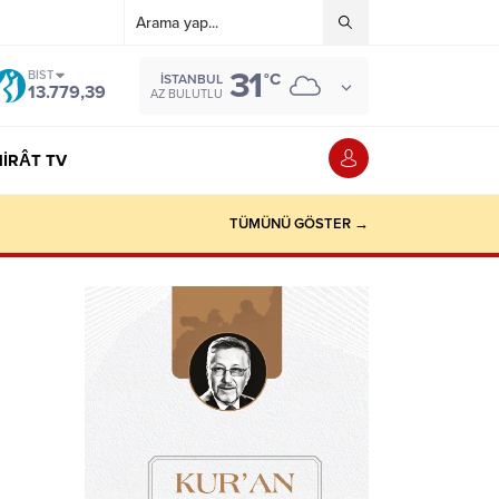
31
BIST
°C
İSTANBUL
13.779,39
AZ BULUTLU
IRÂT TV
TÜMÜNÜ GÖSTER →