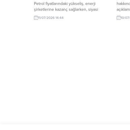
Petrol fiyatlarındaki yükseliş, enerji
hakkınd
şirketlerine kazanç sağlarken, siyasi
açıklam
etkileri Beyaz Saray'a yansıyor. Bu
11/07/2026 14:44
10/07
durumun sonuçları dikkat çekiyor.