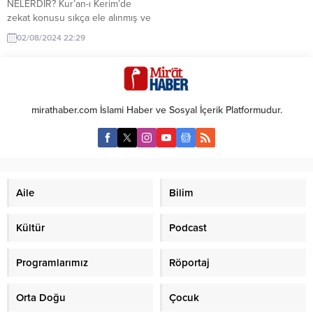
NELERDİR? Kur’an-ı Kerim’de
zekat konusu sıkça ele alınmış ve
Müslümanlara bu farzın önemi
02/08/2024 22:29
vurgulanmıştır. İşte zekat ile ilgili
bazı ayetler: Bakara Suresi, 43.
Ayet: “Namazı dosdoğru kılın,
zekatı verin, rükû edenlerle
birlikte rükû edin.” Bakara Suresi,
mirathaber.com İslami Haber ve Sosyal İçerik Platformudur.
110. Ayet: “Namazı kılın, zekatı
verin. Kendiniz için önden
gönderdiğiniz...
Aile
Bilim
Kültür
Podcast
Programlarımız
Röportaj
Orta Doğu
Çocuk