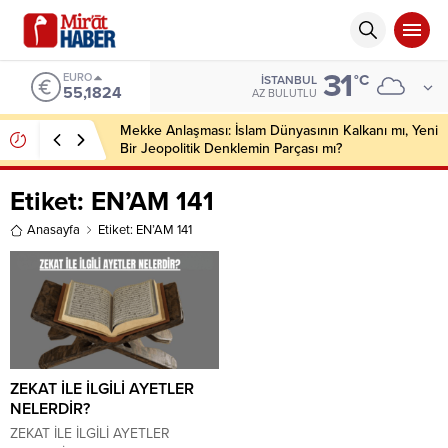
31
EURO
°C
İSTANBUL
55,1824
AZ BULUTLU
Mekke Anlaşması: İslam Dünyasının Kalkanı mı, Yeni
Bir Jeopolitik Denklemin Parçası mı?
Etiket:
EN’AM 141
Anasayfa
Etiket: EN’AM 141
ZEKAT İLE İLGİLİ AYETLER
NELERDİR?
ZEKAT İLE İLGİLİ AYETLER