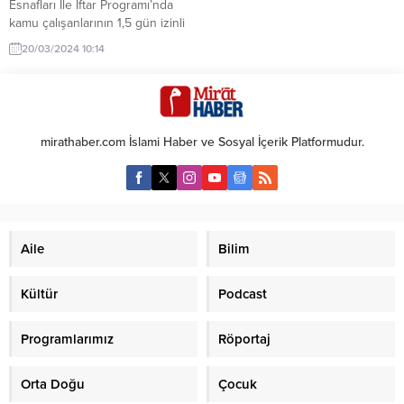
Esnafları İle İftar Programı’nda
kamu çalışanlarının 1,5 gün izinli
sayılacağını söyledi. Ayrıca
20/03/2024 10:14
kamuda bayram tatilinin 9 gün
olacağını bildirdi. Recep Tayyip
Erdoğan, Şoför Esnafları İle İftar
Programı’nda açıklamalarda
bulundu. Erdoğan, Şoför Esnafları
mirathaber.com İslami Haber ve Sosyal İçerik Platformudur.
İle İftar Programı’nda kamu
çalışanlarının 1,5 gün izinli
sayılacağını ve bununla beraber
kamuda bayram tatilinin...
Aile
Bilim
Kültür
Podcast
Programlarımız
Röportaj
Orta Doğu
Çocuk