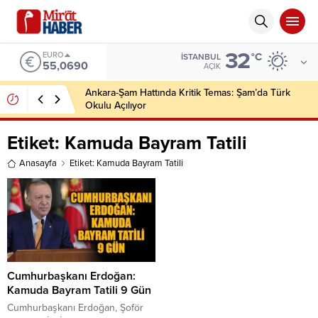
32
EURO
°C
İSTANBUL
55,0690
AÇIK
Ankara-Şam Hattında Kritik Temas: Şam’da Türk
Okulu Açılıyor
Etiket:
Kamuda Bayram Tatili
Anasayfa
Etiket: Kamuda Bayram Tatili
Cumhurbaşkanı Erdoğan:
Kamuda Bayram Tatili 9 Gün
Cumhurbaşkanı Erdoğan, Şoför