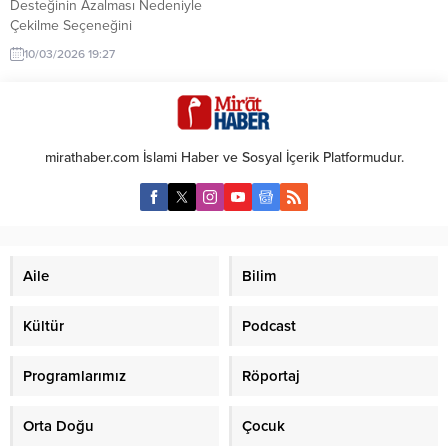
Desteğinin Azalması Nedeniyle
Çekilme Seçeneğini
Değerlendiriyor Washington —
10/03/2026 19:27
ABD Başkanı Donald Trump’ın
bazı danışmanları, İran’a karşı
yürütülen askeri operasyonun
uzaması halinde halk desteğinin
hızla erimesi ve siyasi maliyetlerin
mirathaber.com İslami Haber ve Sosyal İçerik Platformudur.
artması endişesiyle, Başkan’a bir
“çıkış rampası” (exit ramp)
oluşturması yönünde baskı
yapıyor. Wall Street Journal’ın
(WSJ) ABD’li yetkililere...
Aile
Bilim
Kültür
Podcast
Programlarımız
Röportaj
Orta Doğu
Çocuk