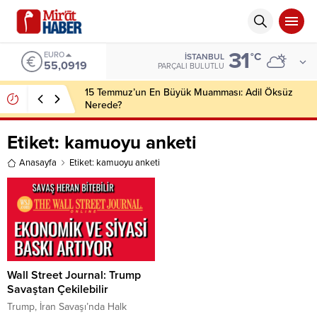
31
EURO
°C
İSTANBUL
55,0919
PARÇALI BULUTLU
15 Temmuz’un En Büyük Muamması: Adil Öksüz
Nerede?
Etiket:
kamuoyu anketi
Anasayfa
Etiket: kamuoyu anketi
Wall Street Journal: Trump
Savaştan Çekilebilir
Trump, İran Savaşı’nda Halk