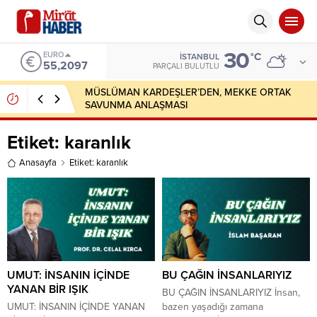
30
EURO
°C
İSTANBUL
55,2097
PARÇALI BULUTLU
MÜSLÜMAN KARDEŞLER’DEN, MEKKE ORTAK
SAVUNMA ANLAŞMASI
Etiket:
karanlık
Anasayfa
Etiket: karanlık
UMUT: İNSANIN İÇİNDE
BU ÇAĞIN İNSANLARIYIZ
YANAN BİR IŞIK
BU ÇAĞIN İNSANLARIYIZ İnsan,
UMUT: İNSANIN İÇİNDE YANAN
bazen yaşadığı zamana