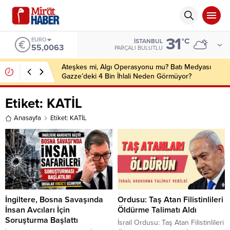
31
EURO
°C
İSTANBUL
55,0063
PARÇALI BULUTLU
Ateşkes mi, Algı Operasyonu mu? Batı Medyası
Gazze’deki 4 Bin İhlali Neden Görmüyor?
Etiket:
KATİL
Anasayfa
Etiket: KATİL
İngiltere, Bosna Savaşında
Ordusu: Taş Atan Filistinlileri
İnsan Avcıları İçin
Öldürme Talimatı Aldı
Soruşturma Başlattı
İsrail Ordusu: Taş Atan Filistinlileri