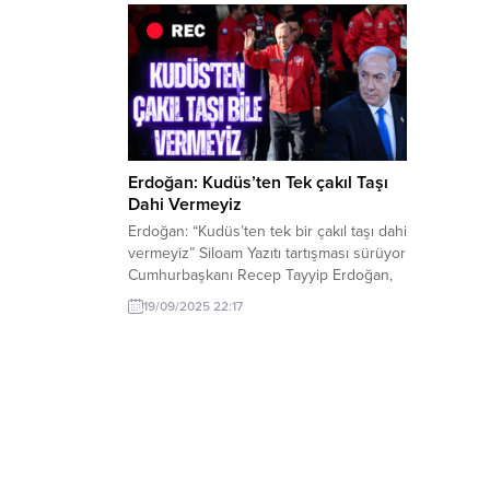
Erdoğan: Kudüs’ten Tek çakıl Taşı
Dahi Vermeyiz
Erdoğan: “Kudüs’ten tek bir çakıl taşı dahi
vermeyiz” Siloam Yazıtı tartışması sürüyor
Cumhurbaşkanı Recep Tayyip Erdoğan,
İstanbul’da düzenlenen TEKNOFEST
19/09/2025 22:17
programında İsrail Başbakanı Binyamin
Netanyahu’nun Türkiye’den istemesiyle
gündeme gelen Siloam (Silvan) Yazıtı
konusunda sert bir mesaj verdi. Erdoğan,
“Değil size o kitabeyi, Kudüs-ü Şerif’e ait
tek bir çakıl taşını dahi vermeyiz”...