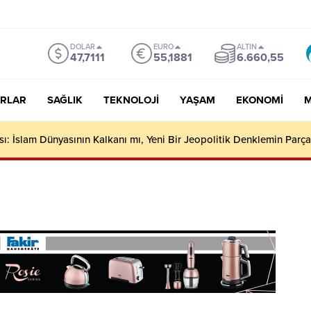
DOLAR
EURO
ALTIN
47,7111
55,1881
6.660,55
RLAR
SAĞLIK
TEKNOLOJI
YAŞAM
EKONOMI
M
: İslam Dünyasının Kalkanı mı, Yeni Bir Jeopolitik Denklemin Parça