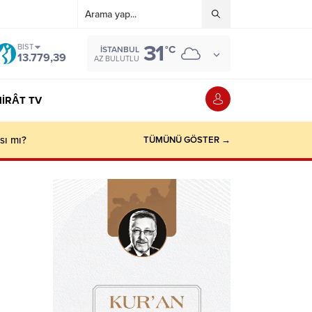
31
BIST
°C
İSTANBUL
13.779,39
AZ BULUTLU
IRÂT TV
sı mı?
TÜMÜNÜ GÖSTER →