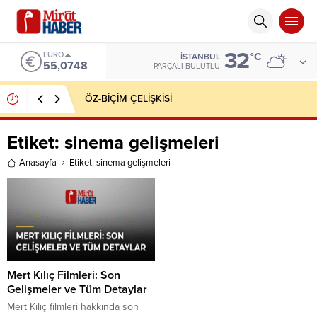
32
EURO
°C
İSTANBUL
55,0748
PARÇALI BULUTLU
ÖZ-BİÇİM ÇELİŞKİSİ
Etiket:
sinema gelişmeleri
Anasayfa
Etiket: sinema gelişmeleri
Mert Kılıç Filmleri: Son
Gelişmeler ve Tüm Detaylar
Mert Kılıç filmleri hakkında son