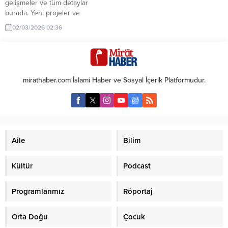
gelişmeler ve tüm detaylar
burada. Yeni projeler ve
kariyerinin gidişatıyla ilgili bilgiler
02/03/2026 02:36
içerikte.
mirathaber.com İslami Haber ve Sosyal İçerik Platformudur.
Aile
Bilim
Kültür
Podcast
Programlarımız
Röportaj
Orta Doğu
Çocuk