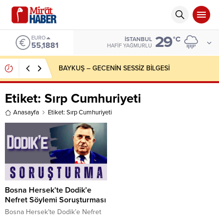
29
EURO
°C
İSTANBUL
55,1881
HAFIF YAĞMURLU
BAYKUŞ – GECENİN SESSİZ BİLGESİ
Etiket:
Sırp Cumhuriyeti
Anasayfa
Etiket: Sırp Cumhuriyeti
Bosna Hersek’te Dodik’e
Nefret Söylemi Soruşturması
Bosna Hersek’te Dodik’e Nefret