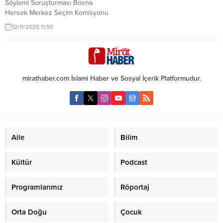
Söylemi Soruşturması Bosna
Hersek Merkez Seçim Komisyonu
(CIK), ayrılıkçı Sırp Cumhuriyeti’nin
12/11/2025 11:50
(RS) eski Başkanı Milorad Dodik
hakkında, Müslüman Boşnakları
hedef alan nefret söylemleri
nedeniyle soruşturma başlattı.
Dodik, Doğu Saraybosna’daki bir
mirathaber.com İslami Haber ve Sosyal İçerik Platformudur.
mitingde “Bu şehir ek
İslamlaşmaya izin vermemeli.
Türk’ten (Boşnak) daha çok yalan
söyleyen yok. Siyasal İslam’ın...
Aile
Bilim
Kültür
Podcast
Programlarımız
Röportaj
Orta Doğu
Çocuk