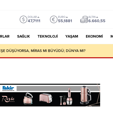
DOLAR
EURO
ALTIN
47,7111
55,1881
6.660,55
RLAR
SAĞLIK
TEKNOLOJI
YAŞAM
EKONOMI
M
ŞE DÜŞÜYORSA, MİRAS MI BÜYÜDÜ; DÜNYA MI?