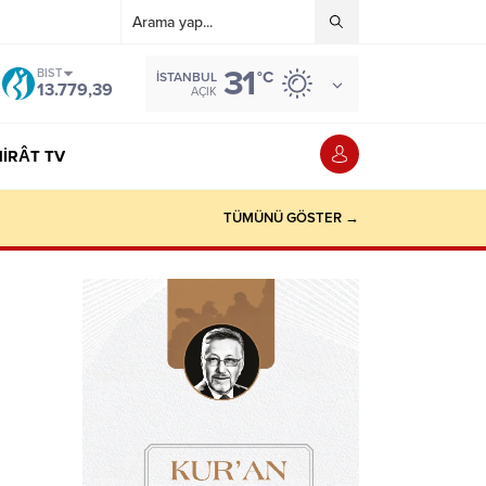
31
BIST
°C
İSTANBUL
13.779,39
AÇIK
IRÂT TV
TÜMÜNÜ GÖSTER →