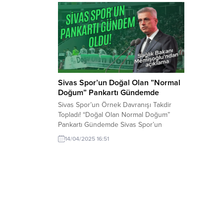
Sivas Spor’un Doğal Olan ”Normal
Doğum” Pankartı Gündemde
Sivas Spor’un Örnek Davranışı Takdir
Topladı! “Doğal Olan Normal Doğum”
Pankartı Gündemde Sivas Spor’un
Fenerbahçe maçı öncesi sahaya “Doğal
14/04/2025 16:51
olan normal doğum” yazılı pankartla
çıkması büyük takdir topladı. Toplum
sağlığına dikkat çeken bu anlamlı mesaj,
sosyal medyada gündem olurken, Sağlık
Bakanı Kemal Memişoğlu’ndan da destek
geldi. Sağlık Bakanlığı’nın uzun süredir...