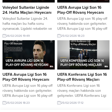
Voleybol Sultanlar Liginde
UEFA Avrupa Ligi Son 16
24. Hafta Maçları Heyecanı
Play-Off Rövanş Heyecanı
Voleybol Sultanlar Liginde 24.
UEFA Avrupa Ligi son 16 play-off
hafta maçları bu hafta sonu
rövanş hakkında son gelişmeler.
oynanacak. Ligdeki rekabetin ve
UEFA Avrupa Ligi son 16 play-off
mücadelenin önemli olduğu bu
turunda takımlar, rövanş
26/02/2026 19:49
25/02/2026 18:23
haftada, seyirciler heyecan dolu
maçlarıyla karşı karşıya geliyor. Bu
karşılaşmalara tanık olacak.
maçlar, çeyrek finale yükselme
yolunda büyük önem taşıyor.
UEFA Avrupa Ligi Son 16
UEFA Konferans Ligi Son 16
Play-Off Rövanş Heyecanı
Play-off Rövanş Maçları
UEFA Avrupa Ligi son 16 play-off
UEFA Konferans Ligi son 16
rövanş hakkında son gelişmeler.
rövanş maçları hakkında son
UEFA Avrupa Ligi son 16 play-off
gelişmeler. UEFA Konferans Ligi
turunda takımlar, rövanş
son 16 play-off turu rövanş
25/02/2026 18:23
25/02/2026 17:12
maçlarıyla karşı karşıya geliyor. Bu
maçları yarın oynanacak. Bu kritik
maçlar, çeyrek finale yükselme
karşılaşmalar, takımların çeyrek