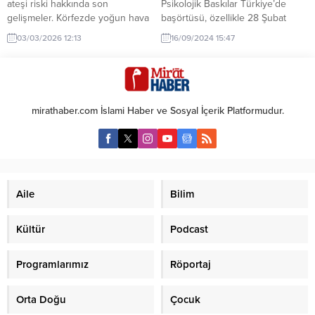
ateşi riski hakkında son
Psikolojik Baskılar Türkiye’de
gelişmeler. Körfezde yoğun hava
başörtüsü, özellikle 28 Şubat
trafiği ve psikolojik baskı, dost
döneminde büyük bir sorun
03/03/2026 12:13
16/09/2024 15:47
ateşi riskini artırıyor. Bu durum,
haline gelmişti. O dönem,
bölgede güvenlik kaygılarını
başörtülü kadınlar okullara
yükseltiyor.
alınmıyor, iş yerlerinde çalışmaları
engelleniyordu. Bu yasaklar,
laiklik adına uygulanıyordu. Ancak
mirathaber.com İslami Haber ve Sosyal İçerik Platformudur.
laiklik, inanç özgürlüğünü
korumayı amaçlayan bir ilke
olarak kabul edilmeliyken,
başörtüsü yasağı laiklik adı altında
yanlış yorumlanarak...
Aile
Bilim
Kültür
Podcast
Programlarımız
Röportaj
Orta Doğu
Çocuk