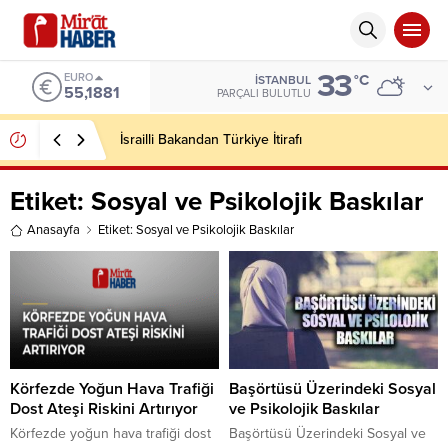
33
EURO
°C
İSTANBUL
55,1881
PARÇALI BULUTLU
İsrailli Bakandan Türkiye İtirafı
Etiket:
Sosyal ve Psikolojik Baskılar
Anasayfa
Etiket: Sosyal ve Psikolojik Baskılar
Körfezde Yoğun Hava Trafiği
Başörtüsü Üzerindeki Sosyal
Dost Ateşi Riskini Artırıyor
ve Psikolojik Baskılar
Körfezde yoğun hava trafiği dost
Başörtüsü Üzerindeki Sosyal ve