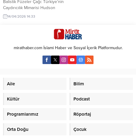
Balistik Füzeler Çağı: Türkiye’nin
Caydırıcılık Mimarisi Hudson
Enstitüsü Kıdemli Savunma
14/04/2026 14:33
Analisti Dr. Can Kasapoğlu,
balistik füzelerin yeni nesil
savaşlardaki etkisini ve
Türkiye’nin bu alandaki
çalışmalarını AA Analiz için
mirathaber.com İslami Haber ve Sosyal İçerik Platformudur.
kaleme aldı. *** ROKETSAN’ın son
dönemde kamuoyuna açık
şekilde sergilediği sistemler
arasında, bilinen envantere ek
olarak devasa boyutlara sahip bir
lançerin bulunması...
Aile
Bilim
Kültür
Podcast
Programlarımız
Röportaj
Orta Doğu
Çocuk