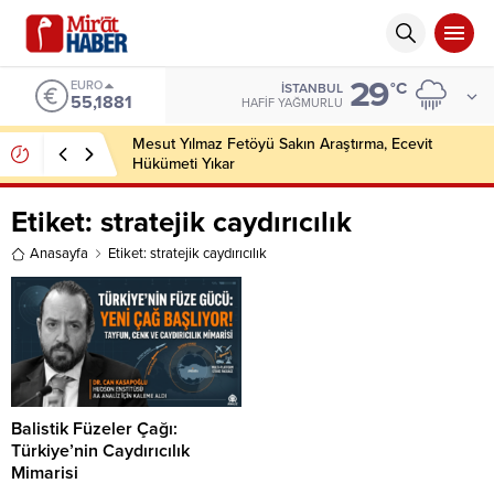
29
EURO
°C
İSTANBUL
55,1881
HAFIF YAĞMURLU
Mesut Yılmaz Fetöyü Sakın Araştırma, Ecevit
Hükümeti Yıkar
Etiket:
stratejik caydırıcılık
Anasayfa
Etiket: stratejik caydırıcılık
Balistik Füzeler Çağı:
Türkiye’nin Caydırıcılık
Mimarisi