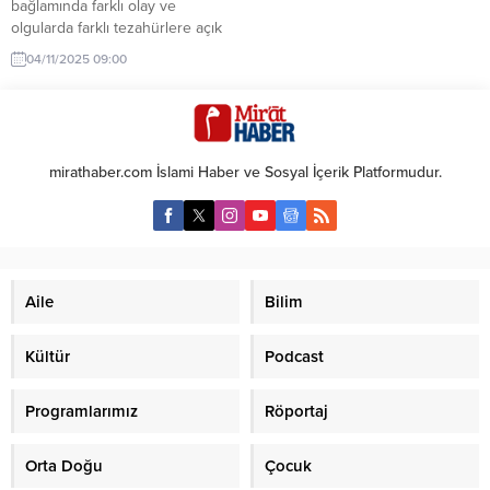
bağlamında farklı olay ve
olgularda farklı tezahürlere açık
olduğu bilinmektedir. Bir noktada
04/11/2025 09:00
iyi olan bir şeyin bir başka
noktada kötüye evrilmesi
beklenmeyen bir şey değildir.
Negatif veya pozitif eylemler,
kişiden, niyetinden ve
mirathaber.com İslami Haber ve Sosyal İçerik Platformudur.
beklentisinden bağımsız ele
alınamaz! Aslında iyilik ve kötülük
dediğimiz olgular, kendi...
Aile
Bilim
Kültür
Podcast
Programlarımız
Röportaj
Orta Doğu
Çocuk