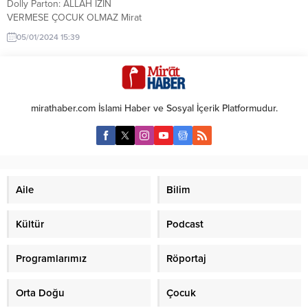
Dolly Parton: ALLAH İZİN
VERMESE ÇOCUK OLMAZ Mirat
Haber’de İslam’ı öğretici
05/01/2024 15:39
makalelerin yanı sıra hayata
Müslümanca bakılmasına sebep
olacak haberleri seçiyor ve
yorumlamaya çalışıyoruz.
Aşağıdaki haberi de bunun için
mirathaber.com İslami Haber ve Sosyal İçerik Platformudur.
seçtik. Okuyalım ve ardından da
yorumlayalım. { Tam 55 yıldır evli
ünlü şarkıcı Dolly Parton: “Tanrı
benim çocuk doğurmama izin
vermedi…...
Aile
Bilim
Kültür
Podcast
Programlarımız
Röportaj
Orta Doğu
Çocuk