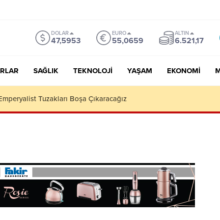
DOLAR
EURO
ALTIN
47,5953
55,0659
6.521,17
RLAR
SAĞLIK
TEKNOLOJI
YAŞAM
EKONOMI
M
 Yıl Sonra Setlere Döndü: Afrika’da Türk Mühendisi Canlandıracak