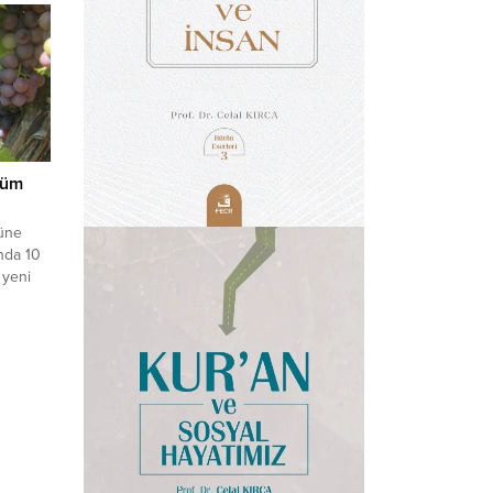
züm
yüne
nda 10
 yeni
ana
ne bağlı
le
...