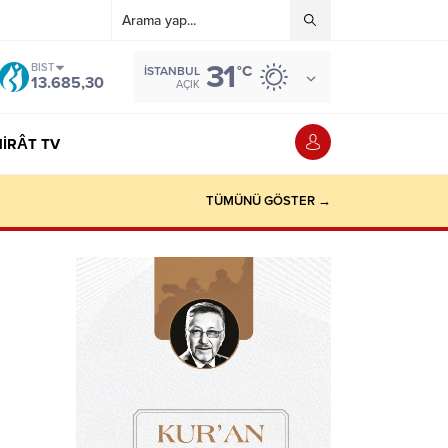
31
BIST
°C
İSTANBUL
13.685,30
AÇIK
IRÂT TV
TÜMÜNÜ GÖSTER →