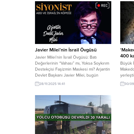
Javier Milei’nin İsrail Övgüsü
‘Maked
400 ka
Javier Milei’nin İsrail Övgüsü: Batı
Değerlerinin “Vahası” mı, Yoksa Soykırım
Büyük İ
Destekçisi Faşizmin Maskesi mi? Arjantin
Makedo
Devlet Başkanı Javier Milei, bugün
yerleşt
yaptığı konuşmada İsrail’i “Batı’yı
Kenti'n
28/11/2025 14:41
30/09
muhteşem yapan değerlerin köklü bir
kaya me
örneği” olarak nitelendirerek, ülkenin 80
proje h
yılda bir “çöl”den refah vahasına
dönüştüğünü savundu. Milei, “İsrail’i
desteklemek, terk ettiğimiz ilkeleri
desteklemek anlamına gelir”...