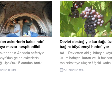
on askerlerin kalesinde’
Devlet desteğiyle kurduğu ü
ya mezarı tespit edildi
bağını büyütmeyi hedefliyor
skender'in Anadolu seferiyle
AA – Devletten aldığı hibeyle kö
nya'dan gelen askerlerin
üzüm bahçesi kuran ve ilk hasadı
iği Uşak'taki Blaundos Antik
ton rekolteye ulaşan Uşaklı kadın,
de bulunan yaklaşık 1800 yıllık
yatırımlarla üretimini 100 dekar al
/2021 08:39
27/09/2021 11:46
zarlarının ziyarete açılması için
çıkarmayı hedefliyor. Sivaslı ilçesi
azırlandı.
Yayalar köyünde eşi Serdal Vural i
bakkal işleten 3 çocuk annesi 42
yaşındaki Dilek Vural, köye yakın
noktadaki 8 dekar büyüklüğündeki