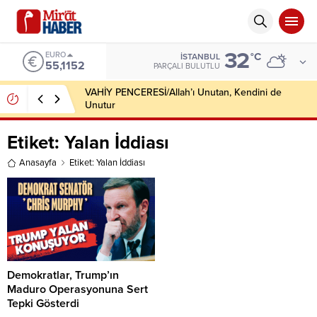
32
EURO
°C
İSTANBUL
55,1152
PARÇALI BULUTLU
VAHİY PENCERESİ/Allah’ı Unutan, Kendini de
Unutur
Etiket:
Yalan İddiası
Anasayfa
Etiket: Yalan İddiası
Demokratlar, Trump’ın
Maduro Operasyonuna Sert
Tepki Gösterdi