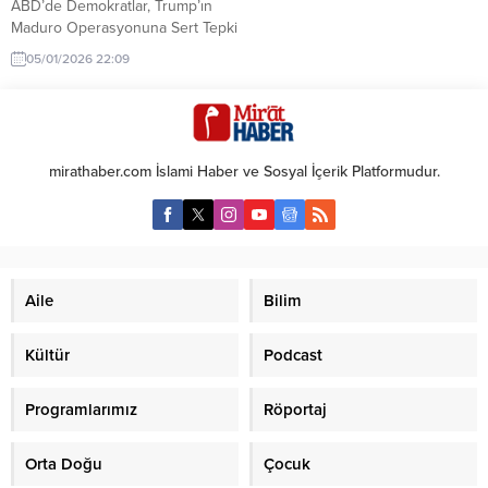
ABD’de Demokratlar, Trump’ın
Maduro Operasyonuna Sert Tepki
Gösterdi ABD Başkanı Donald
05/01/2026 22:09
Trump’ın talimatıyla
gerçekleştirilen askeri
operasyonla Venezuela Devlet
Başkanı Nicolás Maduro ve eşi
Cilia Flores’in yakalanarak New
mirathaber.com İslami Haber ve Sosyal İçerik Platformudur.
York’a getirilmesi, ABD’de siyasi
tartışmaları alevlendirdi. Demokrat
Parti üyeleri, operasyonu
“yasadışı” ve “kongre onayı
olmadan gerçekleştirilmiş” bir
müdahale olarak nitelendirirken,
Aile
Bilim
Cumhuriyetçiler büyük ölçüde...
Kültür
Podcast
Programlarımız
Röportaj
Orta Doğu
Çocuk