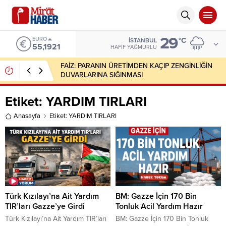
29
EURO
°C
İSTANBUL
55,1921
HAFIF YAĞMURLU
FAİZ: PARANIN ÜRETİMDEN KAÇIP ZENGİNLİĞİN
DUVARLARINA SIĞINMASI
Etiket:
YARDIM TIRLARI
Anasayfa
Etiket: YARDIM TIRLARI
Türk Kızılayı’na Ait Yardım
BM: Gazze İçin 170 Bin
TIR’ları Gazze’ye Girdi
Tonluk Acil Yardım Hazır
Türk Kızılayı’na Ait Yardım TIR’ları
BM: Gazze İçin 170 Bin Tonluk