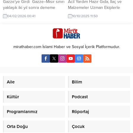
Gazze’ye Girdi Gazze–Mısır sınırı
Acil Yardım Hazır Gıda, İlaç ve
yaklaşık iki yıl sonra deneme
Malzemeler Uzman Ekiplerle
amaçlı çift yönlü açıldı Gazze ile
BekliyorBirleşmiş Milletler (BM)
04/02/2026 00:41
10/10/2025 11:50
Mısır arasındaki sınırın yaklaşık iki
İnsani İşlerden Sorumlu Genel
yıl aradan sonra “deneme” amaçlı
Sekreter Yardımcısı ve Acil Yardım
çift yönlü açılmasının ardından,
Koordinatörü Tom Fletcher,
Türk Kızılayı’na ait insani yardım
Gazze’ye götürülmek üzere 170
TIR’ları Gazze Şeridi’ne giriş
bin tonluk gıda, ilaç ve diğer acil
mirathaber.com İslami Haber ve Sosyal İçerik Platformudur.
yapmaya başladı. Gıda ürünleri ile
malzemelerin uzman ekipler
çocuklara yönelik...
tarafından hazır bekletildiğini
açıkladı. Fletcher, insani...
Aile
Bilim
Kültür
Podcast
Programlarımız
Röportaj
Orta Doğu
Çocuk