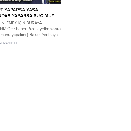
ET YAPARSA YASAL
NDAŞ YAPARSA SUÇ MU?
DİNLEMEK İÇİN BURAYA
NIZ Öce haberi özetleyelim sonra
munu yapalım: { Bakan Yerlikaya
u… 25 ilde “SİBERGÖZ-21”
/2024 10:00
onu! İçişleri Bakanı Ali Yerlikaya, ,
şı bahis oynatanların, bilişim
rini kullanarak dolandırıcılık
rın enselerindeyiz. Onlara göz
yacağız.’ dedi. Bakan Yerlikaya şu
ayı yaptı: Futbol ve Diğer Spor
alarında Bahis...