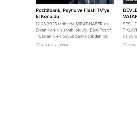
Pozitifbank, Payfix ve Flash TV’ye
DEVL
El Konuldu
VATA
12.03.2025 tarihinde MİRAT HABER de
SESLİ 
Erkan Kork’un sahibi olduğu BankPozitif
TIKLAYI
‘in, İsrail’in en büyük bankalarından biri
da yoru
olan Bank Hapoalim ile ortaklıklarının
duyurd
14/03/2025 10:04
31/01
ortaya çıktığını haber yapmıştık. Mirat
Operasy
Haber’de çıkan haberin özeti Şuydu:
‘Yasa dı
Flash TV, Türkiye’nin en renkli televizyon
sistemle
kanallarından biri olarak bilinirken,
yapanla
beklenmedik bir operasyonla el
açtırma
değiştirdi. Halk TV’nin sahibi Cafer...
açıklam
Müsabak