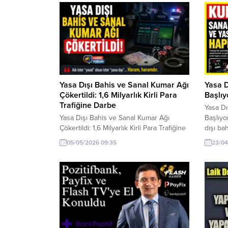
Yasa Dışı Bahis ve Sanal Kumar Ağı
Yasa 
Çökertildi: 1,6 Milyarlık Kirli Para
Başlıy
Trafiğine Darbe
Yasa D
Yasa Dışı Bahis ve Sanal Kumar Ağı
Başlıy
Çökertildi: 1,6 Milyarlık Kirli Para Trafiğine
dışı ba
Darbe Adalet Bakanı Akın Gürlek, İzmir
para ce
05/05/2026 09:35
23/04
merkezli yürütülen geniş çaplı
paketiy
operasyonla yasa dışı bahis ve sanal
değişiyo
kumar üzerinden yaklaşık 1 milyar 600
bahis 
milyon liralık kirli para trafiğini yöneten
kapsamı
suç örgütünün çökertildiğini açıkladı.
Bu adım
Operasyonun 8 ilde eş zamanlı...
talebi b