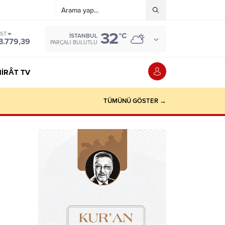
32
IST
°C
İSTANBUL
3.779,39
PARÇALI BULUTLU
IRÂT TV
TÜMÜNÜ GÖSTER →