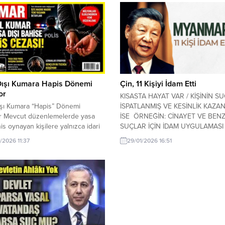
Dışı Kumara Hapis Dönemi
Çin, 11 Kişiyi İdam Etti
or
KISASTA HAYAT VAR / KİŞİNİN S
ışı Kumara “Hapis” Dönemi
İSPATLANMIŞ VE KESİNLİK KAZA
or Mevcut düzenlemelerde yasa
İSE ÖRNEĞİN: CİNAYET VE BENZ
his oynayan kişilere yalnızca idari
SUÇLAR İÇİN İDAM UYGULAMASI
zası uygulanırken, yeni yargı
MUTLAKA GETİRİLMELİDİR. Çin,
/2026 11:37
29/01/2026 16:51
le birlikte bu durum kökten
Myanmar’da faaliyet gösteren yasa
r. Yapılan değişiklikle, yasa dışı
dolandırıcılık ve siber suç merkezl
oynamak artık Türk Ceza Kanunu
yöneten 11 kişiyi idam etti. Pekin 
nda bir suç olarak tanımlanacak.
2026) — Çin makamları, Myanmar’
ın, sanal kumar sitelerine olan
kuzeyindeki yasa dışı sınır bölgele
ıçak gibi...