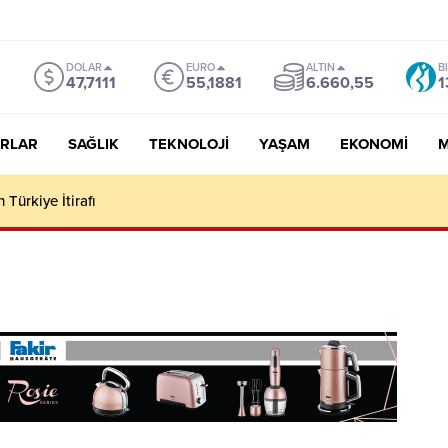
DOLAR
EURO
ALTIN
B
47,7111
55,1881
6.660,55
1
RLAR
SAĞLIK
TEKNOLOJI
YAŞAM
EKONOMI
M
 Türkiye İtirafı