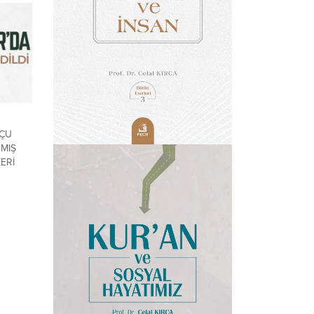
UÇU
NMIŞ
ERİ
 dışı
erini
(29 Ocak
ın
rinde...