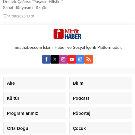
Destek Çağrısı: “Yaşasın Filistin!”
Sanat dünyasının özgün
isimlerinden Okan Bayülgen,
14/09/2025 13:01
Gazze’de yaşanan insani krize
dikkat çekmek amacıyla Anadolu
Haber Ajansına Röportaj Verdi.
BAYÜLGEN, ‘‘TÜRKİYE’DE Kİ SOL
PARTİLER NEDEN FİLİSTİNE
mirathaber.com İslami Haber ve Sosyal İçerik Platformudur.
DESTEK ÇIKMIYOR” DİYE
SERZENİŞTE BULUNDU.
“Unutmamalıyız, unutturmamalıyız
ve gündemden hiç
düşürmemeliyiz” diyen Bayülgen,
dünya kamuoyunun Gazze’deki
Aile
Bilim
trajediye karşı...
Kültür
Podcast
Programlarımız
Röportaj
Orta Doğu
Çocuk