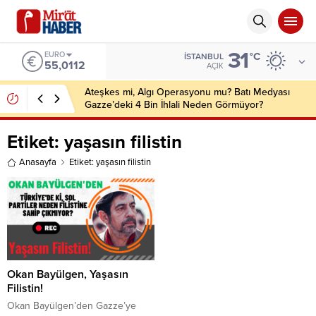
31
EURO
°C
İSTANBUL
55,0112
AÇIK
Ateşkes mi, Algı Operasyonu mu? Batı Medyası
Gazze’deki 4 Bin İhlali Neden Görmüyor?
Etiket:
yaşasın filistin
Anasayfa
Etiket: yaşasın filistin
Okan Bayülgen, Yaşasın
Filistin!
Okan Bayülgen’den Gazze’ye