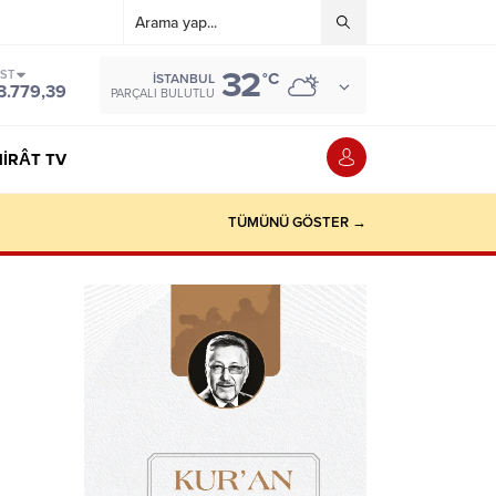
32
IST
°C
İSTANBUL
3.779,39
PARÇALI BULUTLU
IRÂT TV
TÜMÜNÜ GÖSTER →