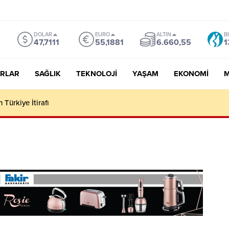
DOLAR
EURO
ALTIN
B
47,7111
55,1881
6.660,55
1
RLAR
SAĞLIK
TEKNOLOJI
YAŞAM
EKONOMI
M
 Türkiye İtirafı