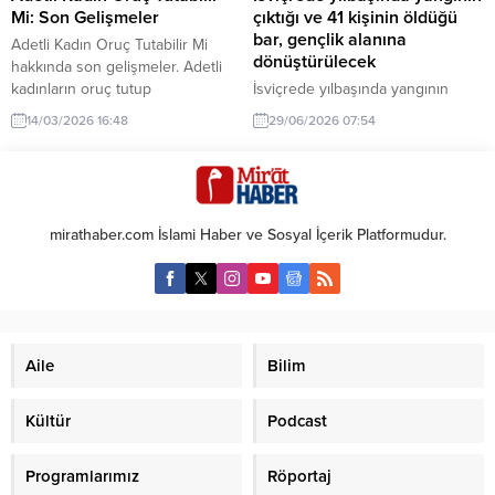
Mi: Son Gelişmeler
çıktığı ve 41 kişinin öldüğü
bar, gençlik alanına
Adetli Kadın Oruç Tutabilir Mi
dönüştürülecek
hakkında son gelişmeler. Adetli
kadınların oruç tutup
İsviçrede yılbaşında yangının
tutamayacağı konusu İslami
çıktığı ve 41 kişinin öldüğü bar,
14/03/2026 16:48
29/06/2026 07:54
kaynaklarda nasıl ele alınıyor?
gençlik alanına dönüştürülecek.
Güncel görüşler ve detaylar
Bu dönüşüm, toplumsal bir ihtiyaç
burada.
olarak öne çıkıyor.
mirathaber.com İslami Haber ve Sosyal İçerik Platformudur.
Aile
Bilim
Kültür
Podcast
Programlarımız
Röportaj