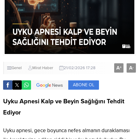
A
A
+
-
Genel
Mirat Haber
21/02/2026 17:28
ABONE OL
Uyku Apnesi Kalp ve Beyin Sağlığını Tehdit
Ediyor
Uyku apnesi, gece boyunca nefes almanın duraklaması