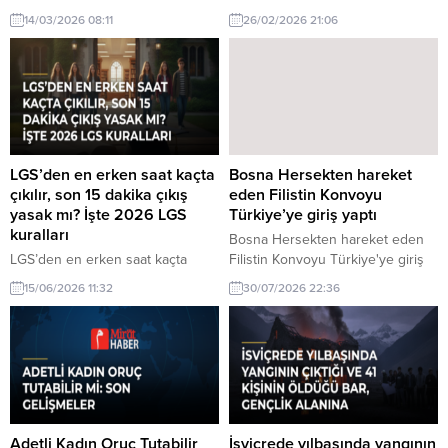
söylemekten çekinmeyen kişileri
çeken bir yıldız. Hızlı yükselişi ve
14/03/2026 08:11
26/02/2026 21:06
tanımlamak için kullanılır. Bu
yetenekleriyle göz dolduran
içerikte, Doğrucu Davut'un ne
Adeyemi'nin geleceği merak
anlama geldiğini ve bu kavramın
ediliyor.
günümüzdeki yansımalarını ele
alacağız.
LGS’den en erken saat kaçta
Bosna Hersekten hareket
çıkılır, son 15 dakika çıkış
eden Filistin Konvoyu
yasak mı? İşte 2026 LGS
Türkiye’ye giriş yaptı
kuralları
Bosna Hersekten hareket eden
LGS’den en erken saat kaçta
Filistin Konvoyu Türkiye'ye giriş
çıkılır, son 15 dakika çıkış yasak
yaptı hakkında son gelişmeler.
15/06/2026 11:32
30/07/2026 22:36
mı? 2026 LGS kuralları hakkında
Bosna Hersekten hareket eden
detaylı bilgiler burada.
Filistin Konvoyu, Türkiye'ye giriş
Öğrencilerin dikkat etmesi
yaptı. Bu önemli gelişme,
gereken noktalar.
uluslararası dayanışma açısından
büyük bir adım olarak
değerlendiriliyor.
Adetli Kadın Oruç Tutabilir
İsviçrede yılbaşında yangının