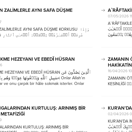
“Çokluğunuz (
yarar sağlamad
İN ZALİMLERLE AYNI SAFA DÜŞME
A`RÂFTAKİ
07/05/2026 11
7
A`RÂFTAKİLER VE CENN
َوۡا۟ أَصۡحَـٰبَ
ZALİMLERLE AYNI SAFA DÜŞME KORKUSU وَإِذَا
ا وَهُمۡ یَطۡمَعُونَ
صُرِفَتۡ أَبۡصَـٰرُهُمۡ تِلۡقَاۤءَ أَصۡحَـٰبِ ٱلنَّارِ قَ
(cennetlikler
تَجۡعَلۡنَا Gözleri cehennemliklerin
üzerinde de h
ği zaman, “Ey Rabbimiz! Bizi zalimler topluluğu ile
derler. (el-A`râf 7/47) Günümüz insanı, bakışlarını...
ÜKME HEZEYANI VE EBEDÎ HÜSRAN
ZAMANIN Ö
HAKİKATİN
36
16/04/2026 10
ANI VE EBEDÎ HÜSRAN ٱلَّذِینَ یَصُدُّونَ عَن
سَبِیلِ ٱللَّهِ وَیَبۡغُونَهَا عِوَجࣰا وَهُ﴾ Onlar Allah’ın
ZAMANIN ÖT
r ve onu çarpık bir hâle sokmak isterler. Onlar
KESİNLİĞİ وَنَادَىٰۤ أَصۡحَـٰبُ ٱلۡجَنَّةِ أَصۡحَـٰبَ ٱلنَّارِ أَن قَدۡ
reti inkâr ederler. (el-A`râf 7/45) Hakikatin kendi
 وَعَدَ رَبُّكُمۡ
َّعۡنَةُ ٱللَّهِ
GALARINDAN KURTULUŞ: ARINMIŞ BİR
KUR’AN’DA
METAFİZİĞİ
02/04/2026 0
9
KUR’AN’DA İMAN, A
ـٰۤىِٕكَ أَصۡحَـٰبُ
LARINDAN KURTULUŞ: ARINMIŞ BİR