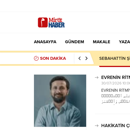
ANASAYFA
GÜNDEM
MAKALE
YAZA
SON DAKİKA
MEKKE ANTLAŞ
EVRENİN RİTM
30/07/2026 10:0
EVRENİN RİTMİYLE YARIŞILABİLİR
َىٰ عَلَى ٱلۡعَرۡشِۖ
شَّمۡسَ وَٱلۡقَمَرَ
خَلۡقُ وَٱلۡأَمۡرُۗ
HAKİKATİN ÇE