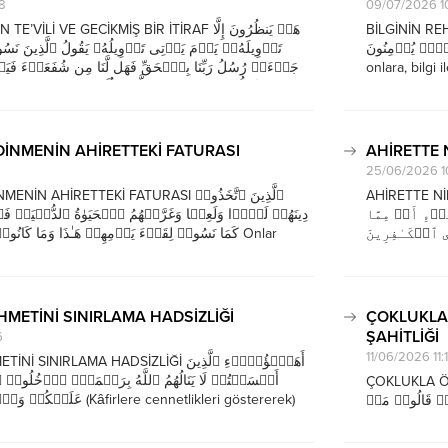
8
09/07/2026 1
BİLGİNİN REHBERL
Lİ VE GECİKMİŞ BİR İTİRAF هَلۡ یَنظُرُونَ إِلَّا
قَوۡمࣲ یُؤۡمِنُونَ
تَأۡوِیلَهُۥۚ یَوۡمَ یَأۡتِی تَأۡوِیلُهُۥ یَقُولُ ٱلَّذِینَ نَ
جَاۤءَتۡ رُسُلُ رَبِّنَا بِٱلۡحَقِّ فَهَل لَّنَا مِن شُفَعَاۤءَ فَی
onlara, bilgi 
نُرَدُّ فَنَعۡمَلَ غَیۡرَ ٱلَّذِی كُنَّا نَعۡمَلُۚ قَدۡ خَسِرُوۤا۟ أَنفُسَهُمۡ...
gösterici ve r
bu kadar çoğ
DİNMENİN AHİRETTEKİ FATURASI
AHİRETTE
25/06/2026 1
AHİRETTE NİMETLERE H
AHİRETTEKİ FATURASI ٱلَّذِینَ ٱتَّخَذُوا۟
اۤءِ أَوۡ مِمَّا
دِینَهُمۡ لَهۡوࣰا وَلَعِبࣰا وَغَرَّتۡهُمُ ٱلۡحَیَوٰةُ ٱلدُّنۡیَاۚ فَ
َى ٱلۡكَـٰفِرِینَ
كَمَا نَسُوا۟ لِقَاۤءَ یَوۡمِهِمۡ هَـٰذَا وَمَا كَانُوا۟ ب Onlar
e eğlence edinmişlerdir ve dünya hayatı kendilerini
Cehennemlikle
r bu günleriyle karşılaşacaklarını...
rızklardan biz
HMETİNİ SINIRLAMA HADSİZLİĞİ
ÇOKLUKLA 
ŞAHİTLİĞİ
6
11/06/2026 11:
IRLAMA HADSİZLİĞİ أَهَـٰۤؤُلَاۤءِ ٱلَّذِینَ
أَقۡسَمۡتُمۡ لَا یَنَالُهُمُ ٱللَّهُ بِرَحۡمَةٍۚ ٱدۡخُلُوا۟ 
ÇOKLUKLA ÖV
âfirlere cennetlikleri göstererek)
ُمۡ قَالُوا۟ مَاۤ
erine rahmet etmeyeceğine yemin ettiğiniz kimseler
كُنتُمۡ تَسۡتَكۡبِرُونَ
er). (Sonra o zayıf görülen müminlere denilir ki:)...
simalarından 