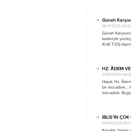
hakikati. Rabbim
yaşarsınız, orada
Günah Karşısı
06/11/2025 09:5
Günah Karşısınd
kaderiyle yüzleşt
A‘râf 7/23) diye
aslında bütün in
farkındalık ve d
HZ. ÂDEM VE 
23/10/2025 09:3
Hayat, Hz. Âdem
bir mücadele… Her
mücadele. Bugün
kulağımıza fısıl
sözleri, A‘râf 7/2
İBLİS’İN ÇOK
09/10/2025 09:2
Kıssalar, bazen 