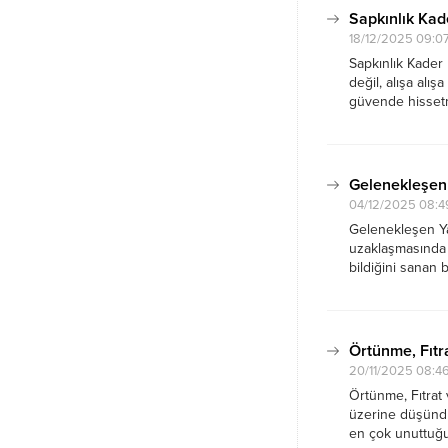
Sapkınlık Kade
18/12/2025 09:0
Sapkınlık Kader 
değil, alışa alı
güvende hissetm
“Allah bir kısmın
Gelenekleşen 
04/12/2025 08:4
Gelenekleşen Yan
uzaklaşmasında 
bildiğini sanan 
diye geçen o sin
manzara da tam b
Örtünme, Fıtr
20/11/2025 08:4
Örtünme, Fıtrat
üzerine düşünd
en çok unuttuğu 