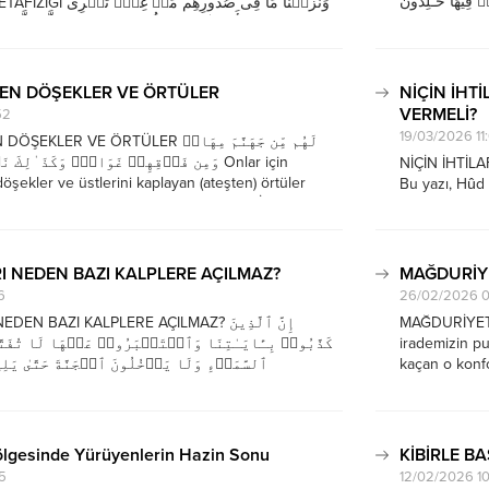
ٱلۡجَنَّةِۖ هُمۡ فِیهَا خَـٰلِدُونَ 
وَنَزَعۡنَا مَا فِی صُدُورِه
gelince—biz h
مِن تَحۡتِهِمُ ٱلۡأَنۡهَـٰرُۖ وَقَالُوا۟ ٱلۡحَمۡدُ لِلَّهِ ٱلَّذِی هَدَىٰنَا
yüklemeyiz—iş
لِنَهۡتَدِیَ لَوۡلَاۤ أَنۡ هَدَىٰنَا ٱللَّهُۖ لَقَدۡ جَ
kalacaklardır...
بِٱلۡحَقِّۖ وَنُودُوۤا۟ أَن تِلۡكُمُ ٱلۡجَنَّةُ أُورِثۡتُمُوهَا...
N DÖŞEKLER VE ÖRTÜLER
NİÇİN İHT
VERMELİ?
52
19/03/2026 11
E ÖRTÜLER لَهُم مِّن جَهَنَّمَ مِهَادࣱ
وَمِن فَوۡقِهِمۡ غَوَاشࣲۚ وَكَذَ ٰ⁠لِك Onlar için
NİÇİN İHTİL
ekler ve üstlerini kaplayan (ateşten) örtüler
Bu yazı, Hûd 
 işte böyle cezalandırırız. (el-A`râf 7/40) İnsan,
durmanın olum
hâlde neden kibirle ondan yüz çevirir...
bilgisinin (öz
ahiret mutlul
I NEDEN BAZI KALPLERE AÇILMAZ?
MAĞDURİY
6
26/02/2026 0
 BAZI KALPLERE AÇILMAZ? إِنَّ ٱلَّذِینَ
MAĞDURİYET 
كَذَّبُوا۟ بِـَٔایَـٰتِنَا وَٱسۡتَكۡبَرُوا۟ عَنۡهَا لَا تُفَتَّح
irademizin pu
ٱلسَّمَاۤءِ وَلَا یَدۡخُلُونَ ٱلۡجَنَّةَ حَتَّىٰ یَلِج
kaçan o konfo
ٱلۡخِیَاطِۚ وَكَذَ ٰ⁠ل Bizim ayetlerimizi
sûresi 39. ay
ara karşı büyüklük taslayanlar var ya,...
mazeretinin 
görüyoruz. Bu
ölgesinde Yürüyenlerin Hazin Sonu
KİBİRLE B
5
12/02/2026 1