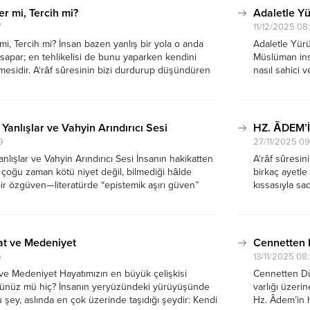
r mi, Tercih mi?
Adaletle Y
7
11/12/2025 08
mi, Tercih mi? İnsan bazen yanlış bir yola o anda
Adaletle Yürü
şa sapar; en tehlikelisi de bunu yaparken kendini
Müslüman insa
esidir. A‘râf sûresinin bizi durdurup düşündüren
nasıl sahici v
a hidâyet etti ve bir kısmına da sapkınlık hak...
çağrısı, “ihla
işaret ediyor: 
Yanlışlar ve Vahyin Arındırıcı Sesi
HZ. ÂDEM’
9
27/11/2025 0
lışlar ve Vahyin Arındırıcı Sesi İnsanın hakikatten
A‘râf sûresin
çoğu zaman kötü niyet değil, bilmediği hâlde
birkaç ayetle
bir özgüven—literatürde “epistemik aşırı güven”
kıssasıyla sa
si hâl—etkili olur. A‘râf 7/28’de bize gösterilen
hayatımıza d
öyledir: Müşrikler çirkin bir...
yeniden düşü
at ve Medeniyet
Cennetten 
6
13/11/2025 08
 ve Medeniyet Hayatımızın en büyük çelişkisi
Cennetten Dü
ünüz mü hiç? İnsanın yeryüzündeki yürüyüşünde
varlığı üzeri
şey, aslında en çok üzerinde taşıdığı şeydir: Kendi
Hz. Âdem’in h