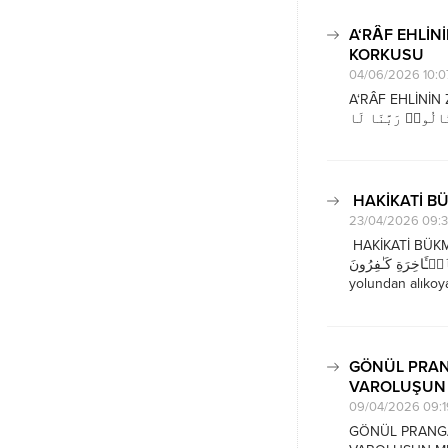
A‘RÂF EHLİN
KORKUSU
04/06/2026 10:0
A‘RÂF EHLİNİN 
الُوا۟ رَبَّنَا لَا
 مَعَ ٱلۡقَوۡمِ ٱلظَّـٰلِمِینَ
tarafına çevrildi
birlikte kılma!” 
HAKİKATİ B
23/04/2026 09:
HAKİKATİ BÜKME HEZEY
م بِٱلۡـَٔاخِرَةِ كَـٰفِرُونَ
yolundan alıkoya
aynı zamanda ahi
yalın, dik...
GÖNÜL PRAN
VAROLUŞUN 
09/04/2026 09:1
GÖNÜL PRANGA