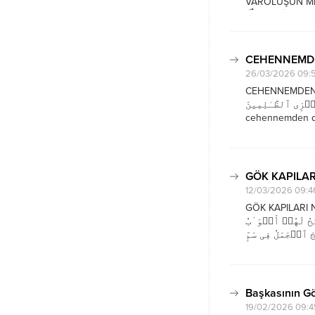
VAROLUŞUN METAFİZİĞİ ِم مِّنۡ غِلࣲّ تَجۡرِی
 لِهَـٰذَا وَمَا كُنَّا
اۤءَتۡ رُسُلُ رَبِّنَا
CEHENNEMDE
26/03/2026 09:
CEHENNEMDEN DÖŞEKLER V
َ نَجۡزِی ٱلظَّـٰلِمِینَ
cehennemden döş
vardır. Zalimleri
hakikati bildiği 
GÖK KAPILAR
12/03/2026 09:4
GÖK KAPILARI NEDEN
ُ لَهُمۡ أَبۡوَ ٰ⁠بُ
َ ٱلۡجَمَلُ فِی سَمِّ
ِكَ نَجۡزِی ٱلۡمُجۡرِمِینَ
yalanlayıp da onl
Başkasının G
19/02/2026 09:4