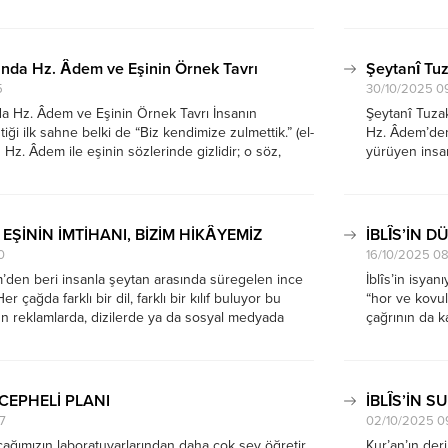
iz, el-A’râf 7/25-26 ayetleriyle bize, “Orada
sûresinin 24.
 ölürsünüz ve orada dirilip çıkarılırsınız”...
inin…” hitabı
nda Hz. Âdem ve Eşinin Örnek Tavrı
Şeytanî Tu
5
30/10/2025 0
a Hz. Âdem ve Eşinin Örnek Tavrı İnsanın
Şeytanî Tuza
iği ilk sahne belki de “Biz kendimize zulmettik.” (el-
Hz. Âdem’den 
n Hz. Âdem ile eşinin sözlerinde gizlidir; o söz,
yürüyen insa
sanlığın varoluş hikâyesini özetliyor: Hata,
öğüt verenler
önüş. Bugün...
elini tutar, b
EŞİNİN İMTİHANI, BİZİM HİKÂYEMİZ
İBLÎS’İN 
0
16/10/2025 0
’den beri insanla şeytan arasında süregelen ince
İblîs’in isyan
 çağda farklı bir dil, farklı bir kılıf buluyor bu
“hor ve kovul
 reklamlarda, dizilerde ya da sosyal medyada
çağrının da k
danan “Sen değerlisin, özgür ol, sınır tanıma!”
yerleş(in).” (
0’de...
sorumluluk...
 CEPHELİ PLANI
İBLÎS’İN 
7
02/10/2025 0
çağımızın laboratuvarlarından daha çok şey öğretir
Kur’an’ın deri