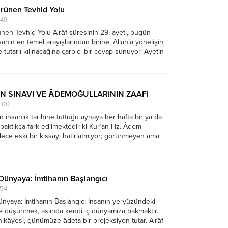
ürünen Tevhid Yolu
:49
nen Tevhid Yolu A‘râf sûresinin 29. ayeti, bugün
nın en temel arayışlarından birine, Allah’a yönelişin
e tutarlı kılınacağına çarpıcı bir cevap sunuyor. Ayetin
s (sadece Allah’a kulluk)” olarak ifade edilen bir duruşa
Hayatı...
İN SINAVI VE ÂDEMOĞULLARININ ZAAFI
9:00
in insanlık tarihine tuttuğu aynaya her hafta bir ya da
 baktıkça fark edilmektedir ki Kur’an Hz. Âdem
dece eski bir kıssayı hatırlatmıyor; görünmeyen ama
okunan bir düşmanla aramızdaki kadim mücadeleyi
nmeye çağırıyor. Bugün de...
Dünyaya: İmtihanın Başlangıcı
:54
nyaya: İmtihanın Başlangıcı İnsanın yeryüzündeki
ne düşünmek, aslında kendi iç dünyamıza bakmaktır.
ikâyesi, günümüze âdeta bir projeksiyon tutar. A‘râf