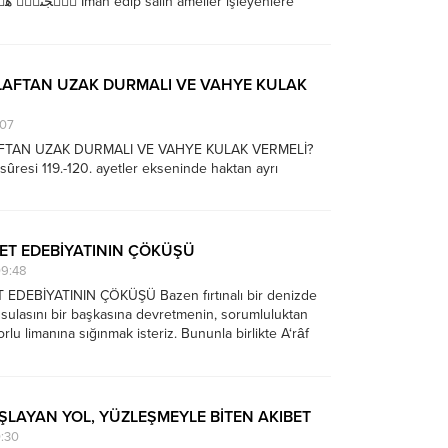
İman edip salih ameller işleyenlere
içbir kimseye gücünün yettiğinden fazlasını
te onlar cennetliklerdir; onlar orada ebedî
.
İLAFTAN UZAK DURMALI VE VAHYE KULAK
:07
AFTAN UZAK DURMALI VE VAHYE KULAK VERMELİ?
sûresi 119.-120. ayetler ekseninde haktan ayrı
suz sonuçlarını ele almaktadır. Ek olarak da tarih
ellikle de vahyin anlattığı tarihin) toplumların dünya ve
uğu elde edecek şekilde...
ET EDEBİYATININ ÇÖKÜŞÜ
9:48
EDEBİYATININ ÇÖKÜŞÜ Bazen fırtınalı bir denizde
sulasını bir başkasına devretmenin, sorumluluktan
rlu limanına sığınmak isteriz. Bununla birlikte A‘râf
etin sarsıcı iklimine girdiğimizde, “Ben sadece uydum.”
mahşer günü ne kadar hükümsüz kalacağını
...
AŞLAYAN YOL, YÜZLEŞMEYLE BİTEN AKIBET
0:30