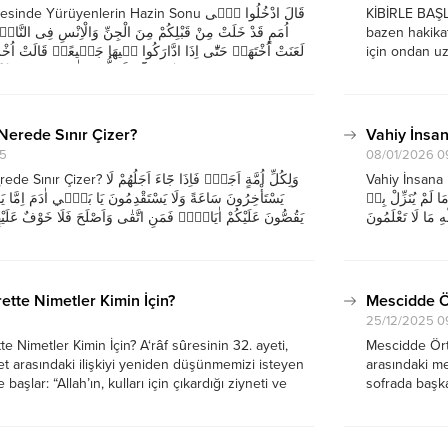
 Yürüyenlerin Hazin Sonu قَالَ ادْخُلُوا فٖٓى
KİBİRLE BAŞ
اُمَمٍ قَدْ خَلَتْ مِنْ قَبْلِكُمْ مِنَ الْجِنِّ وَالْاِنْسِ فِى النَّارِۜ 
bazen hakikat
لَعَنَتْ اُخْتَهَاۜ حَتّٰٓى اِذَا ادَّارَكُوا فٖيهَا جَمٖيعًاۙ قَالَتْ اُخْرٰيهُ
için ondan uza
هٰٓؤُ۬لَٓاءِ اَضَلُّونَا فَاٰتِهِمْ عَذَابًا ضِعْفًا مِنَ النَّارِۜ قَالَ...
kibrin sadece 
olduğunu hatı
Nerede Sınır Çizer?
Vahiy İnsan
05
08/01/2026 0
Vahiy İnsana Nerede Sınır Çizer? َ
وَلِكُلِّ اُمَّةٍ اَجَلٌۚ فَاِذَا جَٓاءَ اَجَل
مَا لَمْ يُنَزِّلْ بِهٖ
يَسْتَأْخِرُونَ سَاعَةً وَلَا يَسْتَقْدِمُونَ يَا بَنٖٓي اٰدَمَ اِمَّا يَأْت
لَى اللّٰهِ مَا لَا تَعْلَمُونَ
يَقُصُّونَ عَلَيْكُمْ اٰيَاتٖيۙ فَمَنِ اتَّقٰى وَاَصْلَحَ فَلَا خَوْفٌ عَلَيْهِ
na gelenlerin bir...
genişliğini değ
ette Nimetler Kimin İçin?
Mescidde Ö
25/12/2025 0
e Nimetler Kimin İçin? A‘râf sûresinin 32. ayeti,
Mescidde Ört
met arasındaki ilişkiyi yeniden düşünmemizi isteyen
arasındaki me
 başlar: “Allah’ın, kulları için çıkardığı ziyneti ve
sofrada başka
im haram etti?” Bu soru, aslında hepimize yöneliktir.
sûresinin 31.
çağrısının h