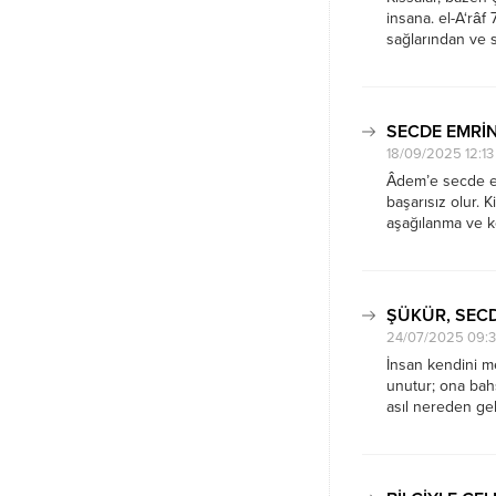
insana. el-A‘râf 
sağlarından ve s
insanın zihin har
çevresinde değil
şükredenler...
SECDE EMRİNE
18/09/2025 12:13
Âdem’e secde emr
başarısız olur. K
aşağılanma ve k
bir şekilde yaşa
merkeze alanlar iç
ŞÜKÜR, SECD
24/07/2025 09:
İnsan kendini m
unutur; ona bah
asıl nereden gel
bu gerçeğin hatı
muhasebe çağrısı