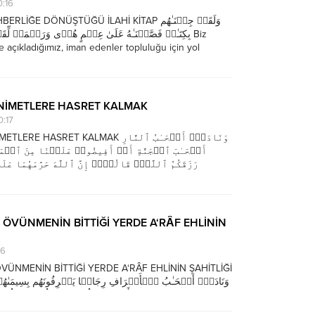
0:16
İĞE DÖNÜŞTÜĞÜ İLAHİ KİTAP وَلَقَدۡ جِئۡنَـٰهُم
بِكِتَـٰبࣲ فَصَّلۡنَـٰهُ عَلَىٰ عِلۡمٍ هُدࣰى وَرَحۡمَةࣰ لِّ Biz
ile açıkladığımız, iman edenler topluluğu için yol
ahmet olan bir kitap getirdik. (el-A`râf 7/52) Bilgi hiç
almamış...
 NİMETLERE HASRET KALMAK
0:17
ASRET KALMAK وَنَادَىٰۤ أَصۡحَـٰبُ ٱلنَّارِ
أَصۡحَـٰبَ ٱلۡجَنَّةِ أَنۡ أَفِیضُوا۟ عَلَیۡنَا مِنَ ٱلۡمَ
رَزَقَكُمُ ٱللَّهُۚ قَالُوۤا۟ إِنَّ ٱللَّهَ حَرَّمَهُمَا عَل
r de cennetliklere, “Sudan veya Allah’ın size verdiği
e de verin.” diye seslenirler. Onlar...
ÖVÜNMENİN BİTTİĞİ YERDE A‘RÂF EHLİNİN
16
ÜNMENİN BİTTİĞİ YERDE A‘RÂF EHLİNİN ŞAHİTLİĞİ
وَنَادَىٰۤ أَصۡحَـٰبُ ٱلۡأَعۡرَافِ رِجَالࣰا یَعۡرِفُونَهُم بِسِیمَىٰه
أَغۡنَىٰ عَنكُمۡ جَمۡعُكُمۡ وَمَا  A’raf’ta bulunanlar
tanıdıkları birtakım adamlara şöyle seslenirler: