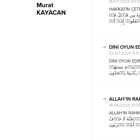
16/07/2026 09:5
Murat
HAKİKATİN ÇETİN TE’Vİ
KAYACAN
سُوهُ مِن قَبۡلُ قَدۡ
َشۡفَعُوا۟ لَنَاۤ أَوۡ
DİNİ OYUN E
02/07/2026 11:17
DİNİ OYUN EDİNMENİN 
ٱلۡیَوۡمَ نَنسَىٰهُمۡ
ِـَٔایَـٰتِنَا یَجۡحَدُونَ
dinlerini oyun v
aldatmıştır. Onla
ALLAH’IN RA
18/06/2026 10:0
ALLAH’IN RAHMETİNİ SIN
ٱلۡجَنَّةَ لَا خَوۡفٌ
عَلَیۡكُمۡ وَلَاۤ أَنتُمۡ تَحۡزَنُونَ (K
‘Allah’ın kendil
bunlar mı?’ (derl