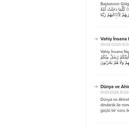
Başkasının Gölgesinde
كُلَّمَا دَخَلَتْ اُمَّةٌ
مْ لِاُو۫لٰيهُمْ رَبَّنَا
Vahiy İnsana 
05/02/2026 10:
Vahiy İnsana Nerede Sınır Çizer? ُهُمْ لَا
ِيَنَّكُمْ رُسُلٌ مِنْكُمْ
مْ وَلَا هُمْ يَحْزَنُونَ
İnsan bazen başı
Dünya ve Ahir
01/01/2026 10:03
Dünya ve Ahirett
dindarlık ile ni
güçlü bir soru ile
temiz rızıkları k
Hayatı...