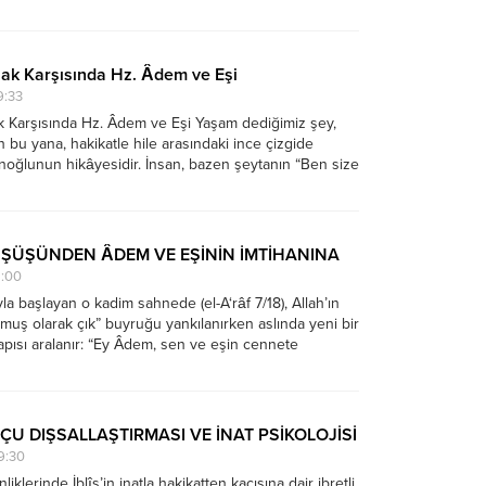
 ayetinde olduğu gibi “Kiminiz kiminize düşman olarak
nda, insanın hem dışındaki hem içindeki mücadele...
zak Karşısında Hz. Âdem ve Eşi
9:33
k Karşısında Hz. Âdem ve Eşi Yaşam dediğimiz şey,
bu yana, hakikatle hile arasındaki ince çizgide
noğlunun hikâyesidir. İnsan, bazen şeytanın “Ben size
denim.” (el-A‘râf 7/21) diyerek uzattığı sahte samimiyet
azen de rabbinin...
DÜŞÜŞÜNDEN ÂDEM VE EŞİNİN İMTİHANINA
8:00
ıyla başlayan o kadim sahnede (el-A‘râf 7/18), Allah’ın
muş olarak çık” buyruğu yankılanırken aslında yeni bir
apısı aralanır: “Ey Âdem, sen ve eşin cennete
el-A‘râf 7/19). Bu iki ayet, varlık sahnesinde artık insanın
SUÇU DIŞSALLAŞTIRMASI VE İNAT PSİKOLOJİSİ
9:30
nliklerinde İblîs’in inatla hakikatten kaçışına dair ibretli