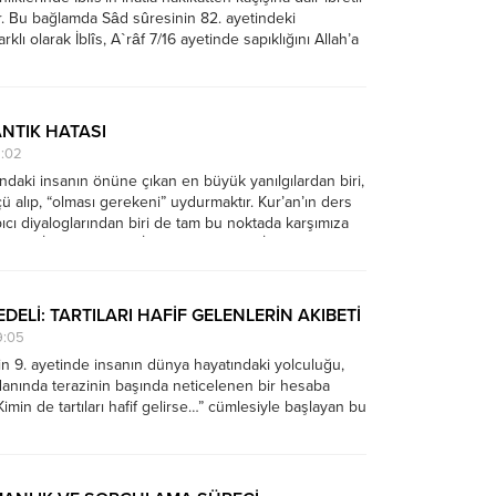
ır. Bu bağlamda Sâd sûresinin 82. ayetindeki
rklı olarak İblîs, A`râf 7/16 ayetinde sapıklığını Allah’a
çu dışsallaştırmaktadır. Buradaki “suçu
a”, kişinin kendi yanlışını kabullenmeyip sorumluluğu
e yüklemesi;...
ANTIK HATASI
9:02
ndaki insanın önüne çıkan en büyük yanılgılardan biri,
lçü alıp, “olması gerekeni” uydurmaktır. Kur’an’ın ders
pıcı diyaloglarından biri de tam bu noktada karşımıza
ah’ın İblîs’e emri ve İblîs’in itaatsizliği. İblîs’in emre
,...
DELİ: TARTILARI HAFİF GELENLERİN AKIBETİ
9:05
in 9. ayetinde insanın dünya hayatındaki yolculuğu,
nında terazinin başında neticelenen bir hesaba
imin de tartıları hafif gelirse…” cümlesiyle başlayan bu
 bir tehdidin değil, aynı zamanda insanın “ağırlığını”
alinin de habercisidir. Peki, “ağırlık” dediğimiz...