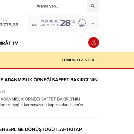
28
IST
°C
İSTANBUL
3.779,39
HAFIF YAĞMURLU
IRÂT TV
TÜMÜNÜ GÖSTER →
VE ADANMIŞLIK ÖRNEĞİ SAFFET BAKIRCI’NIN
:14
 ADANMIŞLIK ÖRNEĞİ SAFFET BAKIRCI’NIN
ern çağın karmaşasına kapılmadan İslam’ın
yatının her anına yansıtan, davasını adımlarıyla
sna bir şahsiyet, Saffet Bakırcı Hocamız 21.7.2026
ya’da son yolculuğuna uğurlandı. Saffet Hoca’yı 1988
da üniversite öğrencilik...
REHBERLİĞE DÖNÜŞTÜĞÜ İLAHİ KİTAP