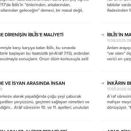
7/17’de İblîs’in “önlerinden, arkalarından,
tablolar vard
ollarından geleceğim” demesi, bir masal değil,
ifadesinden fa
itasına çizilmiş uyarı levhası gibidir. İblîs, insanın
yükleyerek su
, iç dünyasında fırsat kollar. Onun “çoklarını
dışsallaştırm
dışsal bir güc
 DİRENİŞİN İBLÎS’E MALİYETİ
İBLÎS’İN M
11/09/2025 0
iyle karşı karşıya kalan İblîs, bu sınavda
Anlam arayışı
ibirle başlayan bu itaatsizlik (el-A’râf 7/13), ardından
“var olanı” ö
ovulmayla sonuçlanır. Onun ölüm korkusuyla zelil
verici en çar
mayı talep etmesi (el-A’râf 7/14), dünya sevgisini
çıkar: Yüce All
in saptırıcı bir...
olumsuz yanıtı
E VE İSYAN ARASINDA İNSAN
İNKÂRIN BE
30
17/07/2025 0
erkeze alarak yaşadığında çoğu şeyi çabucak
A`raf sûresin
şedilen yeryüzünü, geçimini sağlayan nimetleri ve
mahşer meyda
diğini… A‘râf sûresinin 10. ve 11. ayetleri, unutulan
dönüşüyor. “K
rlanması için hem bir ayna hem de sarsıcı bir
uyarı, sadece
dır. Bu...
kaybetme ihtim