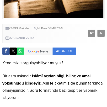
KADIN
Makale
Ali Rıza DEMİRCAN
A
A
+
-
02/03/2018 22:52
ABONE OL
Kendimizi sorgulayabiliyor muyuz?
Bir asra aşkındır
İslâmî açıdan bilgi, bilinç ve amel
yoksunluğu içindeyiz.
Asıl felaketimiz de bunun farkında
olmayışımızdır. Soru formatında bazı tespitler yapmak
istiyorum.