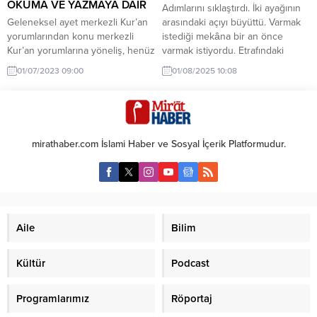
operasyonla PKK güçlerini Tel
halinde...
OKUMA VE YAZMAYA DAİR
Adımlarını sıklaştırdı. İki ayağının
Rıfat’tan ve...
Geleneksel ayet merkezli Kur’an
arasındaki açıyı büyüttü. Varmak
yorumlarından konu merkezli
istediği mekâna bir an önce
Kur’an yorumlarına yöneliş, henüz
varmak istiyordu. Etrafındaki
emekleme safhasında olsa da
hareketliliğin hiç farkında değildi.
01/07/2023 09:00
01/08/2025 10:08
Kur’an’ın muhtevasını konu
Dükkanlarındaki ürünleri satmak
olarak ele alıp bir bütünlük
için çığırtkanlık yapanların hiçbirini
içinde anlama ve açıklama çabası
duymuyordu. Sanki; o kalabalık
içinde olması sebebiyle tefsirde
caddede yürüyen, koşturan bir
önemli bir konuma sahiptir. Zira
tek kendisi varmış gibi gidiyordu.
mirathaber.com İslami Haber ve Sosyal İçerik Platformudur.
geleneksel ayet merkezli
Sırtı, göğsü, koltuk altları terden
(parçacı/atomik) anlama
sırılsıklam olmuştu. Bir an
yöntemleri, her ne kadar
duraksadı....
Kur’an’ı anlamada etkili olsalar...
Aile
Bilim
Kültür
Podcast
Programlarımız
Röportaj