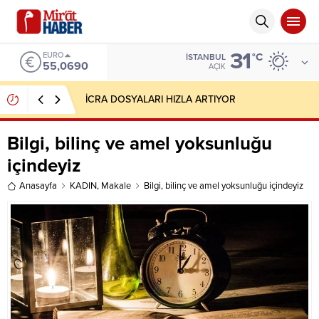
31
EURO
°C
İSTANBUL
55,0690
AÇIK
İCRA DOSYALARI HIZLA ARTIYOR
Bilgi, bilinç ve amel yoksunluğu
içindeyiz
Anasayfa
KADIN
,
Makale
Bilgi, bilinç ve amel yoksunluğu içindeyiz