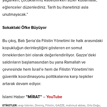
yağarken, çocuklarımız katledilirken sizler kutlamalar,
eğlenceler düzenlediniz. Tarih bu ihanetinizi asla
unutmayacak.”
Sokaktaki Öfke Büyüyor
Bu çıkış, Batı Şeria’da Filistin Yönetimi ile halk arasındaki
kopukluğun derinleştiğini gösteren en somut
örneklerden biri olarak değerlendiriliyor. Gazze’deki
saldırıların başlamasından bu yana Ramallah ve
çevresinde hem İsrail’e hem de Filistin Yönetimi’nin
güvenlik koordinasyonu politikalarına karşı tepkiler
artarak devam ediyor.
İslami Haber
”MİRAT”
–
YouTube
ETİKETLER:
arap liderler
,
Direniş
,
Filistin
,
GAZZE
,
mahmud abbas
,
Orta Doğu
,