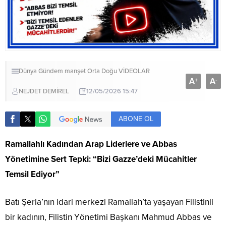
Dünya
Gündem
manşet
Orta Doğu
VİDEOLAR
A
A
+
-
NEJDET DEMİREL
12/05/2026 15:47
ABONE OL
Ramallahlı Kadından Arap Liderlere ve Abbas
Yönetimine Sert Tepki: “Bizi Gazze’deki Mücahitler
Temsil Ediyor”
Batı Şeria’nın idari merkezi Ramallah’ta yaşayan Filistinli
bir kadının, Filistin Yönetimi Başkanı Mahmud Abbas ve