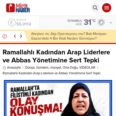
31
ALTIN
°C
İSTANBUL
6.519,97
AÇIK
İletişim Başkanlığından “Milli Dayanışma”
Kampanyası: Terörün 40 Yıllık Maliyeti 2,3 Trilyon
Dolar
Ramallahlı Kadından Arap Liderlere
ve Abbas Yönetimine Sert Tepki
Anasayfa
Dünya
,
Gündem
,
manşet
,
Orta Doğu
,
VİDEOLAR
Ramallahlı Kadından Arap Liderlere ve Abbas Yönetimine Sert Tepki