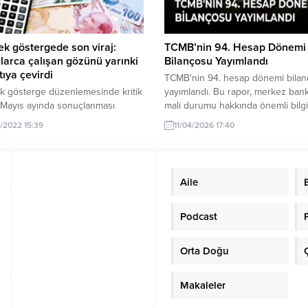
k göstergede son viraj:
TCMB’nin 94. Hesap Dönemi
larca çalışan gözünü yarınki
Bilançosu Yayımlandı
tıya çevirdi
TCMB'nin 94. hesap dönemi bila
k gösterge düzenlemesinde kritik
yayımlandı. Bu rapor, merkez bank
 Mayıs ayında sonuçlanması
mali durumu hakkında önemli bilgi
en 3600 ek gösterge için son
sunuyor.
/2022 15:39
11/04/2026 17:40
 tarihi belli oldu. Ek göstergenin
esiyle maaş, emekli aylıkları ve
elerde artışlar olacak. Memur ve
emeklisinin gözü bu
Aile
emede. 3600 ek gösterge meslek
la öğretmenlere verildi. Yeni
meyle polis, hemşire ve din
Podcast
ri...
Orta Doğu
Makaleler