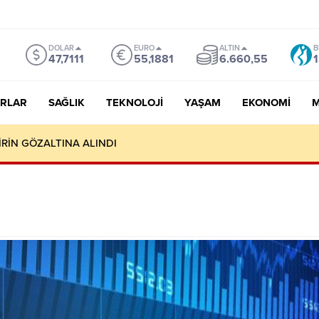
DOLAR
EURO
ALTIN
B
47,7111
55,1881
6.660,55
1
RLAR
SAĞLIK
TEKNOLOJI
YAŞAM
EKONOMI
M
MASI NEREYE VARIR? TÜRKİYE NE KAZANIR, NE KAYBEDER?