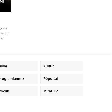
nçosu
asının
ler
Bilim
Kültür
Programlarımız
Röportaj
Çocuk
Mirat TV