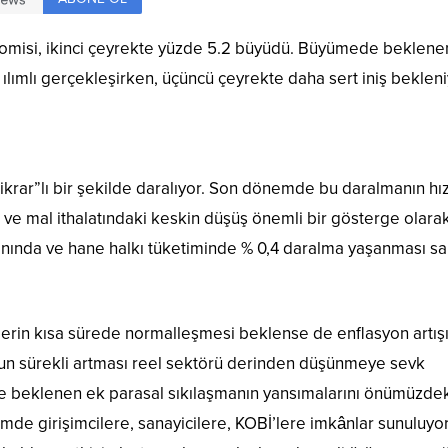
nomisi, ikinci çeyrekte yüzde 5.2 büyüdü. Büyümede beklene
ılımlı gerçekleşirken, üçüncü çeyrekte daha sert iniş bekleni
ikrar”lı bir şekilde daralıyor. Son dönemde bu daralmanın hız
ı ve mal ithalatındaki keskin düşüş önemli bir gösterge olara
oranında ve hane halkı tüketiminde % 0,4 daralma yaşanması sa
in kısa sürede normalleşmesi beklense de enflasyon artış
nun sürekli artması reel sektörü derinden düşünmeye sevk
e beklenen ek parasal sıkılaşmanın yansımalarını önümüzde
 girişimcilere, sanayicilere, KOBİ’lere imkânlar sunuluyor