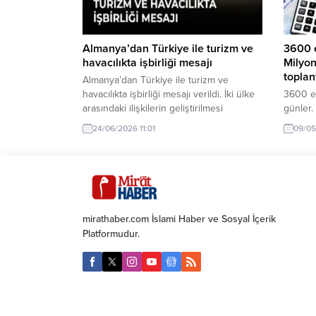
Almanya’dan Türkiye ile turizm ve
3600 e
havacılıkta işbirliği mesajı
Milyon
toplan
Almanya’dan Türkiye ile turizm ve
havacılıkta işbirliği mesajı verildi. İki ülke
3600 e
arasındaki ilişkilerin geliştirilmesi
günler.
hedefleniyor.
beklen
24/06/2026 11:01
09/05
toplantı
yükselm
ikramiy
memur 
düzenl
kanunuy
mirathaber.com İslami Haber ve Sosyal İçerik
düzenle
Platformudur.
görevlile