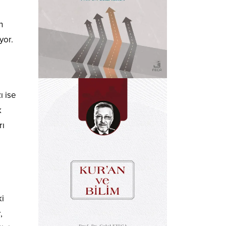
n
yor.
ı ise
k
rı
ı
ki
,