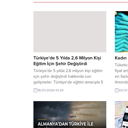
Türkiye’de 5 Yılda 2,6 Milyon Kişi
Kadın 
Eğitim İçin Şehir Değiştirdi
Tüketic
Türkiye'de 5 yılda 2,6 milyon kişi eğitim
fiyat ar
için şehir değiştirdi hakkında son
en fazl
gelişmeler. Türkiye'de eğitim amacıyla 5
limonda
yılda 2,6 milyon kişi şehir değiştirdi. Bu
18/07/2026 01:29
03/11
durum, eğitim sistemindeki değişiklikler
ve fırsatların etkisiyle gerçekleşti.