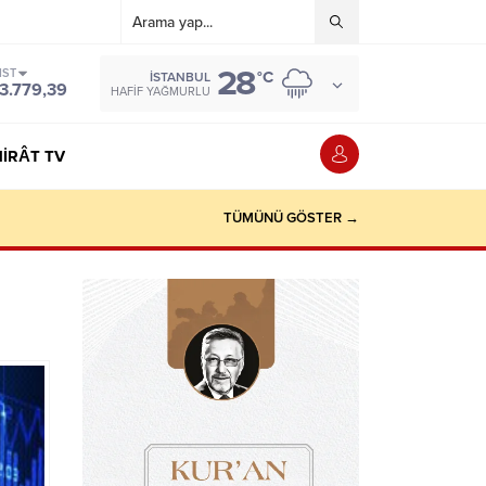
28
IST
°C
İSTANBUL
3.779,39
HAFIF YAĞMURLU
IRÂT TV
TÜMÜNÜ GÖSTER →