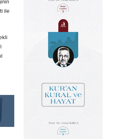
inin
i ile
ekli
l
ıl