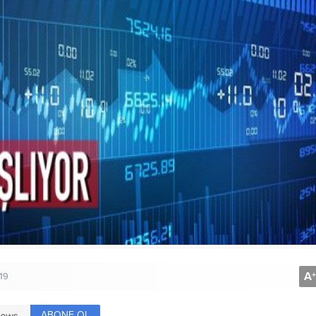
A
+
:19
ABONE OL