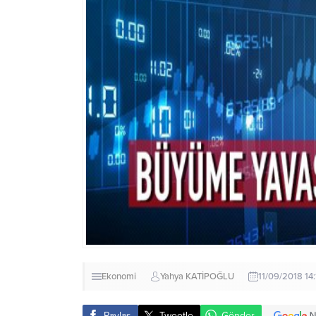
Ekonomi
Yahya KATİPOĞLU
11/09/2018 14
Paylaş
Tweetle
Gönder