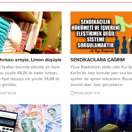
hırkası artışta, Limon düşüşte
SENDİKACILARA ÇAĞRIM
i fiyatları bazında ekimde en fazla
Yüce Rabbimizin kitabı olan Kur’ân
tışı yüzde 48,26 ile kadın hırkası,
Kerîm’de bazı konular yanı sıra ba
a fiyat düşüşü ise yüzde 34,68 ile
ayetler de aynen tekrarlanır. Bura
 görüldü.
önemli olan bazı gerçeklerin
tekrarlanması gereğini anlayabiliri
/2021 10:58
01/05/2025 11:51
yıl Aralık ayında asgari ücret tartış
başlar. Siyasiler konuşur, sendikac
konuşur, halk beklentilerini dile get
Aslında asgari ücret ne derece y
olursa olsun birkaç ay geçmeden..