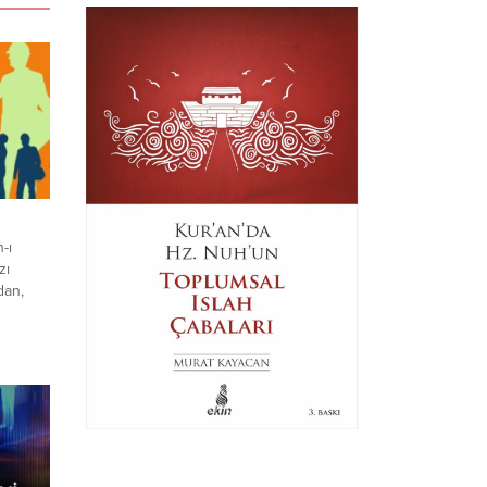
-ı
zı
dan,
z. Her
maları
ılar
irir.
üksek
.