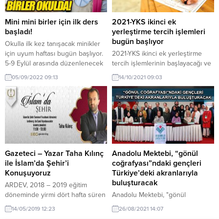
doğrusu Kilise hamaset duygusu
ebeveynlerimiz bazen o kadar
içerisinde “Tanrı’nın Türklerle
hassastırlar ki “hocam bugün
kendilerini imtihan ettiğine” dair
hava rüzgarlı çocukları bahçede
Mini mini birler için ilk ders
2021-YKS ikinci ek
fetvalar vermek suretiyle
oynatmazsınız değil mi?, benim
başladı!
yerleştirme tercih işlemleri
“tribünlere oynamıştır”. Oysa tüm
kızım...
bugün başlıyor
Okulla ilk kez tanışacak minikler
hata ve başarısızlığın nedeni
için uyum haftası bugün başlıyor.
2021-YKS ikinci ek yerleştirme
Kilise’nin kendisinden...
5-9 Eylül arasında düzenlenecek
tercih işlemlerinin başlayacağı ve
uyum sürecinde bu yıl ilk defa
tercihlerin 18 Ekim'e kadar
05/09/2022 09:13
14/10/2021 09:03
çocuk-aile-öğretmen iş birliğinin
yapılabileceği bildirildi.
artırılması amacıyla ailelere
yönelik yüz yüze bilgilendirme
toplantısı gerçekleştirilecek.
Öğretmenler toplantıda, okul
ortamı, eğitim-öğretim faaliyetleri,
etkinlikler ve kazanımlar hakkında
velileri bilgilendirecek. VELİ VE
Gazeteci – Yazar Taha Kılınç
Anadolu Mektebi, “gönül
ÖĞRENCİLERE OKUL TANITIMI
ile İslam’da Şehir’i
coğrafyası”ndaki gençleri
5...
Konuşuyoruz
Türkiye’deki akranlarıyla
buluşturacak
ARDEV, 2018 – 2019 eğitim
döneminde yirmi dört hafta süren
Anadolu Mektebi, "gönül
“İslam’da” seminelerinin yanında
coğrafyası"ndaki gençleri
14/05/2019 12:23
26/08/2021 14:07
İngilizce, Arapça Konuşma Kulübü
Türkiye'deki akranlarıyla