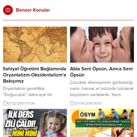
Benzer Konular
İlahiyat Öğretimi Bağlamında
Abla Seni Öpsün, Amca Seni
Oryantalizm-Oksidentalizm’e
Öpsün
Bakışımız
Çocuklar ebeveyninin gözbebeği,
Oryantalizm genellikle
narin, hassas el üstünde tutularak
“Doğuculuk”, daha açık bir
büyütülen varlıklardır. Yazın
ifadeyle Batılıların Doğu hakkında
sıcağında özel kremi sürülmeden,
07/12/2017 07:00
27/04/2019 10:51
yaptıkları araştırma-inceleme
şapkası takılmadan, kışın
faaliyetleri toplamına denmektedir.
soğuğunda ise atkısı yüzünü
Yıl 1529… Osmanlı Ordusu Viyana
tamamen örtecek şekilde
kapılarına dayanmıştır. O
kapatılmadan dışarı çıkartılmış bir
dönemde Hıristiyanlar, daha
çocuk görmek zordur. Hatta