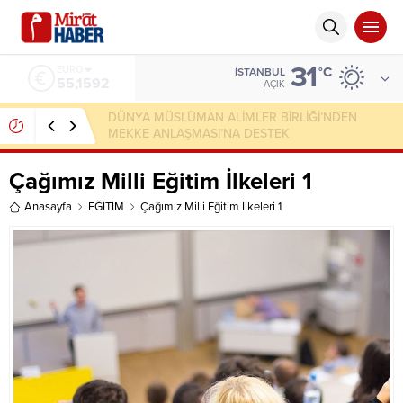
31
ALTIN
°C
İSTANBUL
6.649,08
AÇIK
AK Parti’nin Rantçı Şımarıkları
Çağımız Milli Eğitim İlkeleri 1
Anasayfa
EĞİTİM
Çağımız Milli Eğitim İlkeleri 1