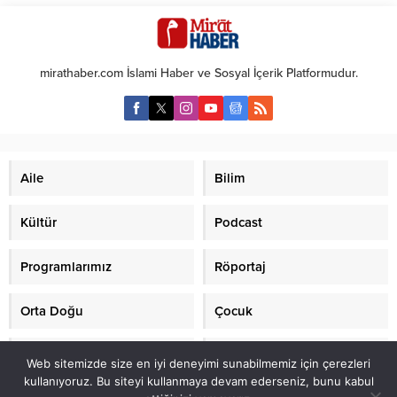
eğitim faaliyetleri ile yüzlerce
buluşturacak
katılımcıya ulaştı. İlahiyatçı – Yazar
Ali Rıza Demircan önderliğinde
İslami alandaki faaliyetlerine
mirathaber.com İslami Haber ve Sosyal İçerik Platformudur.
devam eden ARDEV başarı ile
sürdürüğü 2018 – 2019 eğitim
dönemini güzel bir etkinlikle
sonlandırıyor. ARDEV tarafından...
Aile
Bilim
Kültür
Podcast
Programlarımız
Röportaj
Orta Doğu
Çocuk
Mirat TV
Makaleler
Web sitemizde size en iyi deneyimi sunabilmemiz için çerezleri
kullanıyoruz. Bu siteyi kullanmaya devam ederseniz, bunu kabul